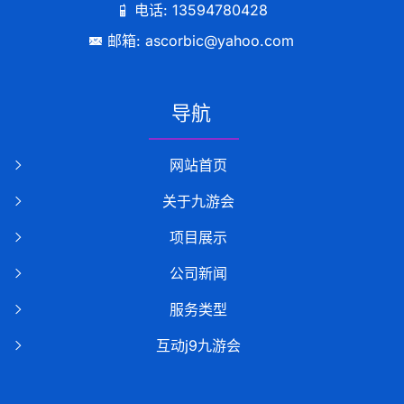
电话: 13594780428
邮箱: ascorbic@yahoo.com
导航
网站首页
关于九游会
项目展示
公司新闻
服务类型
互动j9九游会