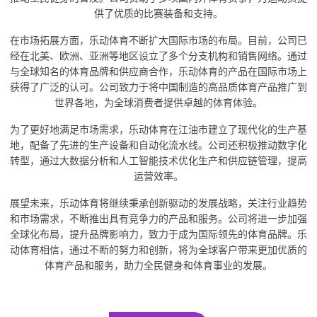
供了优质的比赛装备和支持。
在市场拓展方面，乐动体育不断扩大国际市场的布局。目前，公司已
经在北美、欧洲、亚洲等地区设立了多个分支机构和销售网络。通过
与全球知名的体育品牌和供应商合作，乐动体育的产品在国际市场上
获得了广泛的认可。公司致力于将中国制造的高品质体育产品推广到
世界各地，为全球消费者提供卓越的体育体验。
为了更好地满足市场需求，乐动体育在江油市建立了现代化的生产基
地，配备了先进的生产设备和自动化流水线。公司还积极推动数字化
转型，通过大数据分析和人工智能技术优化生产和供应链管理，提高
运营效率。
展望未来，乐动体育将继续秉承创新驱动的发展战略，关注行业趋势
和市场需求，不断推出具有竞争力的产品和服务。公司将进一步加强
全球化布局，提升品牌影响力，致力于成为国际领先的体育品牌。乐
动体育相信，通过不断的努力和创新，将为全球客户带来更加优质的
体育产品和服务，助力全民健身和体育事业的发展。