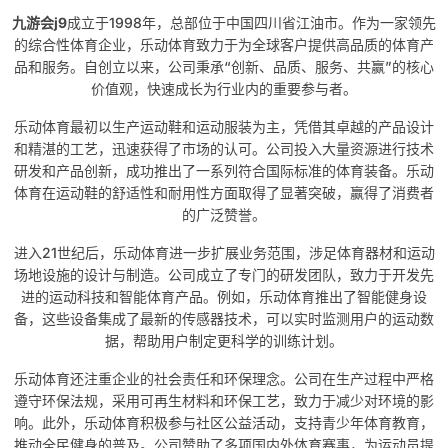
九游会j9
成立于1998年，总部位于中国四川省江油市。作为一家领先
的综合性体育企业，乐动体育致力于为全球客户提供高品质的体育产
品和服务。自创立以来，公司秉承“创新、品质、服务、共赢”的核心
价值观，快速成长为行业内的重要参与者。
乐动体育最初以生产运动鞋和运动服装为主，凭借其卓越的产品设计
和精湛的工艺，迅速获得了市场的认可。公司投入大量资源进行技术
研发和产品创新，成功推出了一系列符合国际标准的体育装备。乐动
体育在运动鞋的舒适性和耐用性方面取得了显著突破，赢得了消费者
的广泛赞誉。
进入21世纪后，乐动体育进一步扩展业务范围，涉足体育器材和运动
场地设施的设计与制造。公司成立了专门的研发团队，致力于开发先
进的运动科技和智能体育产品。例如，乐动体育推出了智能健身设
备，这些设备集成了最新的传感器技术，可以实时监测用户的运动数
据，帮助用户制定更科学的训练计划。
乐动体育还注重企业的社会责任和环保理念。公司在生产过程中严格
遵守环保法规，采用可再生材料和环保工艺，致力于减少对环境的影
响。此外，乐动体育积极参与社区公益活动，支持青少年体育教育，
推动全民健身的普及。公司赞助了多项国内外体育赛事，为运动员提