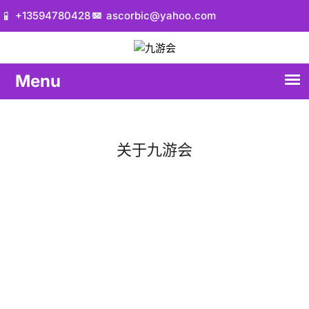
+13594780428
ascorbic@yahoo.com
关于九游会
首页
关于九游会