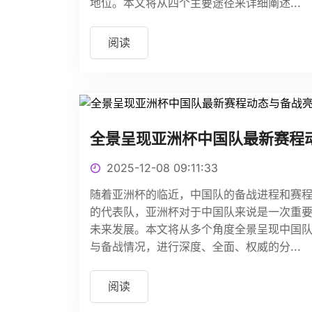
地位。本文将从四个主要途径来详细阐述...
阅读
全景呈现亚洲杯中国队最新赛程
2025-12-08 09:11:33
随着亚洲杯的临近，中国队的备战进程和赛
的代表队，亚洲杯对于中国队来说是一次重
未来发展。本文将从多个角度全景呈现中国
与备战情况，进行深度、全面、权威的分...
阅读