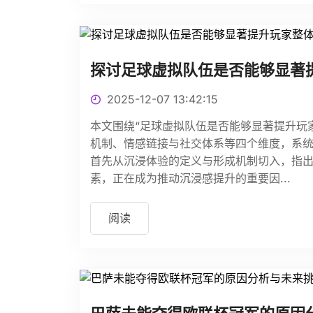
探讨足球虚拟队伍是否能够显著
2025-12-07 13:42:15
本文围绕“足球虚拟队伍是否能够显著提升玩
机制、情感链接与社交体系等四个维度，系
首先从沉浸体验的定义与形成机制切入，指
素，正在成为推动沉浸感提升的重要因...
阅读