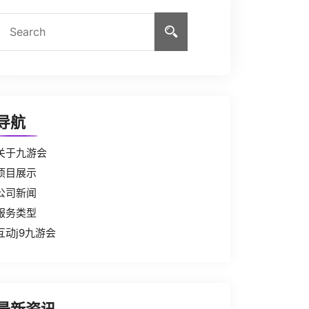
导航
关于九游会
项目展示
公司新闻
服务类型
互动j9九游会