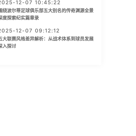
2025-12-07 10:45:22
围绕波尔蒂足球俱乐部五大别名的传奇渊源全景
深度探索纪实篇章录
2025-12-07 09:12:12
五大联赛风格差异解析：从战术体系到球员发展
深入探讨