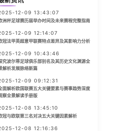
最新资讯
2025-12-09 13:43:07
欧洲杯足球赛历届举办时间及未来赛程完整指南
2025-12-09 12:14:07
欧冠法甲英超意甲联赛特点差异及其影响力分析
2025-12-09 10:43:46
探究波尔蒂足球俱乐部别名及其历史文化渊源全
景解析发展脉络新篇
2025-12-09 09:12:31
全面解析欧国联赛五大关键要素与赛事趋势深度
观察全景解读手册版
2025-12-08 13:45:10
欧冠与欧联第三名对决五大关键因素解析
2025-12-08 12:16:36