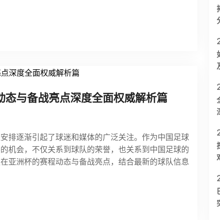
动态与备战亮点深度全面权威解析篇
程安排逐渐引起了球迷和媒体的广泛关注。作为中国足球
要的机会，不仅关系到球队的荣誉，也关系到中国足球的
队在亚洲杯的赛程动态与备战亮点，结合最新的球队信息