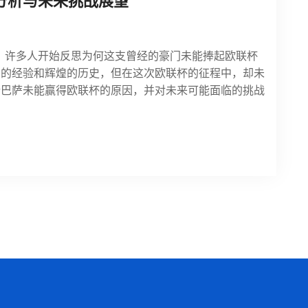
分析与未来挑战展望
失利，许多人开始反思为何这支曾经的豪门未能捧起欧联杯
富的经验和辉煌的历史，但在这次欧联杯的征程中，却未
析巴萨未能赢得欧联杯的原因，并对未来可能面临的挑战