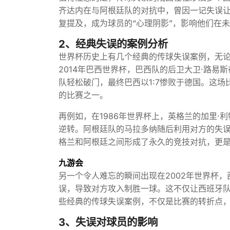
齐达内在与阿根廷队的对抗中，曾因一记失误
复提及，成为球员的“心理阴影”，影响他们在
2、经典失误的案例分析
世界杯历史上有几个经典的传球失误案例，无
2014年巴西世界杯，巴西队的后卫大卫·路
队轻松破门，最终巴西以1:7惨败于德国。这
的比赛之一。
再例如，在1986年世界杯上，英格兰的加里
逆转。阿根廷队的马拉多纳随后利用对方的失
格兰和阿根廷之间形成了永久的竞技对抗，更
九游会
另一个令人难忘的瞬间出现在2002年世界杯
误，导致对方攻入制胜一球。这不仅让西班牙队
些经典的传球失误案例，不仅是比赛的转折点
3、失误对球员的影响