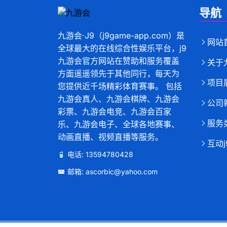
导航
九游会·J9（j9game-app.com）是
网站
全球最大的在线综合性娱乐平台，j9
九游会官方网站在赞助和服务覆盖
关于
方面遥遥领先于其他同行，每天为
项目
您提供近千场精彩体育赛事。 包括
九游会真人、九游会棋牌、九游会
公司
彩票、九游会电竞、九游会百家
服务
乐、九游会电子、全球各地赛事、
动画直播、视频直播等服务。
互动
电话: 13594780428
邮箱: ascorbic@yahoo.com