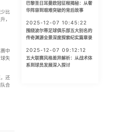
巴黎圣日耳曼欧冠征程揭秘：从奢
华阵容到艰难突破的背后故事
减少比
提升，
2025-12-07 10:45:22
围绕波尔蒂足球俱乐部五大别名的
传奇渊源全景深度探索纪实篇章录
2025-12-07 09:12:12
比赛中
传球失
五大联赛风格差异解析：从战术体
系到球员发展深入探讨
练，还
团队合