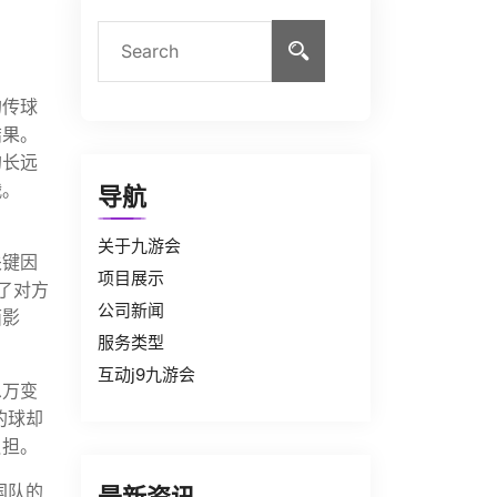
的传球
结果。
的长远
战。
导航
关于九游会
关键因
项目展示
了对方
公司新闻
面影
服务类型
互动j9九游会
息万变
的球却
负担。
国队的