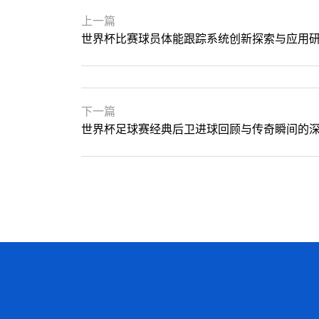
上一篇
世界杯比赛球员体能跟踪系统创新探索与应用
下一篇
世界杯足球赛经典后卫进球回顾与传奇瞬间的