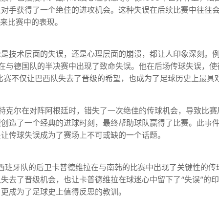
让对手获得了一个绝佳的进攻机会。这种失误在后续比赛中往往
未来比赛中的表现。
论是技术层面的失误，还是心理层面的崩溃，都让人印象深刻。
易斯在与德国队的半决赛中出现了致命失误。他在后场传球失误，使
场比赛不仅让巴西队失去了晋级的希望，也成为了足球历史上最具
·利特克尔在对阵阿根廷时，错失了一次绝佳的传球机会，导致比赛
误创造了一个经典的进球时刻，最终帮助球队赢得了比赛。此事
是让传球失误成为了赛场上不可或缺的一个话题。
，西班牙队的后卫卡普德维拉在与南韩的比赛中出现了关键性的传
失去了晋级机会，也让卡普德维拉在球迷心中留下了“失误”的
，更成为了足球史上值得反思的教训。