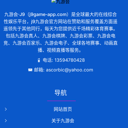
九游会·J9（j9game-app.com）是全球最大的在线综合
性娱乐平台，j9九游会官方网站在赞助和服务覆盖方面遥
遥领先于其他同行，每天为您提供近千场精彩体育赛事。
包括九游会真人、九游会棋牌、九游会彩票、九游会电
竞、九游会百家乐、九游会电子、全球各地赛事、动画直
播、视频直播等服务。
电话: 13594780428
邮箱: ascorbic@yahoo.com
导航
网站首页
关于九游会