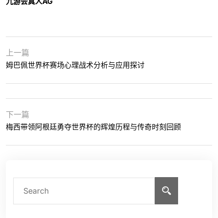
九游会真人AG
上一篇
姆巴佩世界杯赛场心理战术分析与应用探讨
下一篇
梅西带领阿根廷勇夺世界杯的辉煌历程与传奇时刻回顾