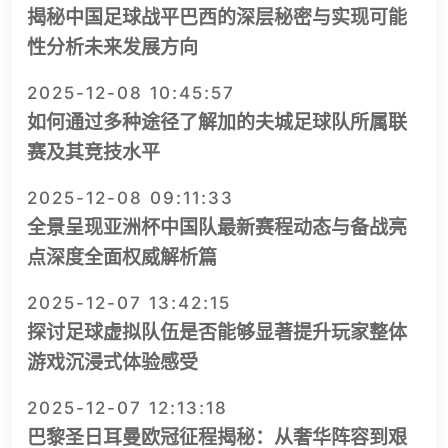
揭秘中国足球战平巴西的深层秘密与实现可能
性分析未来发展方向
2025-12-08 10:45:57
如何通过多种途径了解加的夫城足球队所属联
赛及其竞技水平
2025-12-08 09:11:33
全景呈现亚洲杯中国队最新赛程动态与备战亮
点深度全面权威解析篇
2025-12-07 13:42:15
探讨足球虚拟队伍是否能够显著提升玩家整体
游戏沉浸式体验感受
2025-12-07 12:13:18
巴黎圣日耳曼欧冠征程揭秘：从奢华阵容到艰