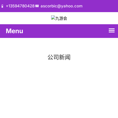
+13594780428
ascorbic@yahoo.com
公司新闻
首页
公司新闻