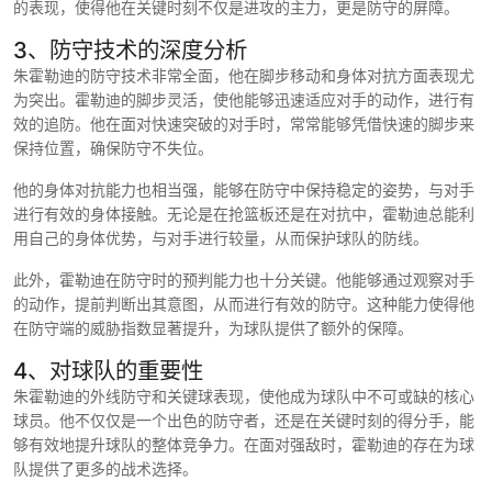
的表现，使得他在关键时刻不仅是进攻的主力，更是防守的屏障。
3、防守技术的深度分析
朱霍勒迪的防守技术非常全面，他在脚步移动和身体对抗方面表现尤
为突出。霍勒迪的脚步灵活，使他能够迅速适应对手的动作，进行有
效的追防。他在面对快速突破的对手时，常常能够凭借快速的脚步来
保持位置，确保防守不失位。
他的身体对抗能力也相当强，能够在防守中保持稳定的姿势，与对手
进行有效的身体接触。无论是在抢篮板还是在对抗中，霍勒迪总能利
用自己的身体优势，与对手进行较量，从而保护球队的防线。
此外，霍勒迪在防守时的预判能力也十分关键。他能够通过观察对手
的动作，提前判断出其意图，从而进行有效的防守。这种能力使得他
在防守端的威胁指数显著提升，为球队提供了额外的保障。
4、对球队的重要性
朱霍勒迪的外线防守和关键球表现，使他成为球队中不可或缺的核心
球员。他不仅仅是一个出色的防守者，还是在关键时刻的得分手，能
够有效地提升球队的整体竞争力。在面对强敌时，霍勒迪的存在为球
队提供了更多的战术选择。