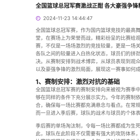
全国篮球总冠军赛激战正酣 各大豪强争锋
2024-11-23 14:44:47
全国篮球总冠军赛，作为国内篮球竞技的最高
堂，在赛场上为荣誉而战，精彩纷呈的比赛给
赛，不仅是一场场激烈的竞技较量，更是一场
各队之间的较量进入白热化状态，球员们的拼
决。从赛制安排到战术博弈，从球员表现到观
以及豪强争锋的激烈局面，展现这一赛事如何
1、赛制安排：激烈对抗的基础
全国篮球总冠军赛的赛制安排向来被视为赛季
够在同样的条件下充分展示实力。今年的赛制
合，确保每一场比赛都充满悬念与看点。在常
而一旦进入季后赛，球队的战术与球员的个体
季后赛的单场淘汰制，令每一场比赛都成为生
此，球队在此阶段不仅需要有强大的攻防体系