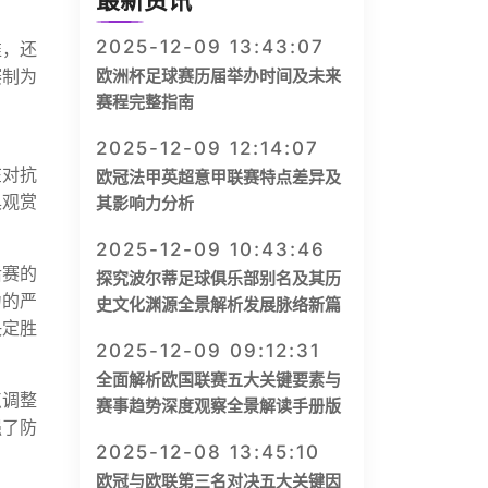
最新资讯
2025-12-09 13:43:07
准，还
赛制为
欧洲杯足球赛历届举办时间及未来
赛程完整指南
2025-12-09 12:14:07
在对抗
欧冠法甲英超意甲联赛特点差异及
具观赏
其影响力分析
2025-12-09 10:43:46
后赛的
探究波尔蒂足球俱乐部别名及其历
力的严
史文化渊源全景解析发展脉络新篇
决定胜
2025-12-09 09:12:31
全面解析欧国联赛五大关键要素与
点调整
赛事趋势深度观察全景解读手册版
强了防
2025-12-08 13:45:10
。
欧冠与欧联第三名对决五大关键因