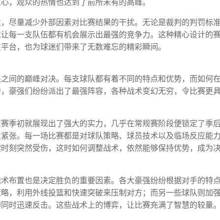
人心，观众的热情也达到了前所未有的高峰。
性，尽量减少外部因素对比赛结果的干扰。无论是裁判的判罚标
求让每一支队伍都有机会展示出最强的竞争力。这种精心设计的
技平台，也为球迷们带来了无数难忘的精彩瞬间。
强之间的巅峰对决。每支球队都有着不同的特点和优势，而如何
中，豪强们纷纷派出了最强阵容，各种战术变幻无穷，令比赛更
在赛季初就展现出了强大的实力，几乎在常规赛阶段便锁定了季
发紧张。每一场比赛都是对球队策略、球员技术以及临场反应能
键时刻突然受伤，这时如何调整战术，依然能够保持优势，成为
战术布置也是决定胜负的重要因素。各大豪强纷纷根据对手的特
策略，利用外线投篮和快速突破来压制对方；而另一些球队则加
的同时迅速反击。这些战术上的博弈，让比赛充满了智慧的较量