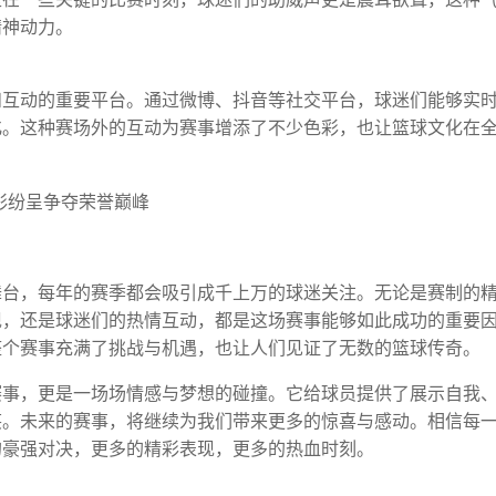
精神动力。
和互动的重要平台。通过微博、抖音等社交平台，球迷们能够实
化。这种赛场外的互动为赛事增添了不少色彩，也让篮球文化在
舞台，每年的赛季都会吸引成千上万的球迷关注。无论是赛制的
现，还是球迷们的热情互动，都是这场赛事能够如此成功的重要
整个赛事充满了挑战与机遇，也让人们见证了无数的篮球传奇。
赛事，更是一场场情感与梦想的碰撞。它给球员提供了展示自我
笑。未来的赛事，将继续为我们带来更多的惊喜与感动。相信每
的豪强对决，更多的精彩表现，更多的热血时刻。