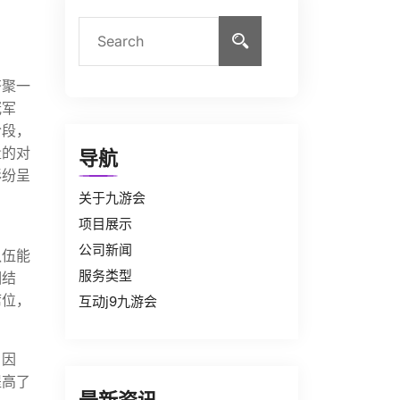
齐聚一
冠军
阶段，
量的对
导航
彩纷呈
关于九游会
项目展示
公司新闻
队伍能
服务类型
相结
席位，
互动j9九游会
。因
提高了