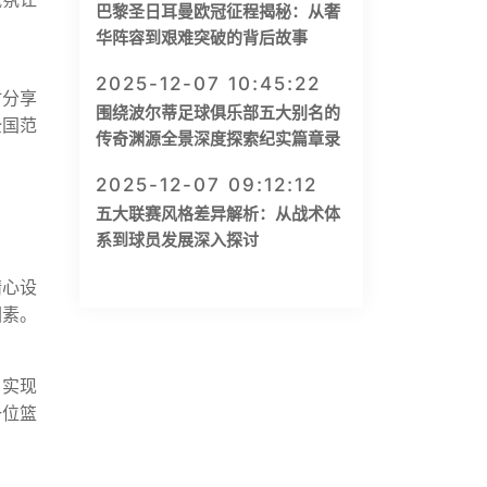
巴黎圣日耳曼欧冠征程揭秘：从奢
华阵容到艰难突破的背后故事
2025-12-07 10:45:22
时分享
围绕波尔蒂足球俱乐部五大别名的
全国范
传奇渊源全景深度探索纪实篇章录
2025-12-07 09:12:12
五大联赛风格差异解析：从战术体
系到球员发展深入探讨
精心设
因素。
、实现
一位篮