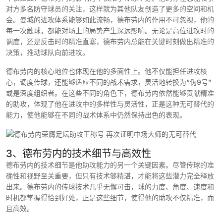
对方多名防守球员的关注，这样就为其他队友创造了更多的空间和机
会。曼城的进攻体系能够如此流畅，德布劳内的作用不可忽视，他的
每一次触球，都能对场上的局势产生深远影响。无论是高位进攻时的
调度，还是反击时的精准直塞，德布劳内总能在关键时刻做出精准的
决策，推动球队向前进攻。
德布劳内的核心地位也体现在他的多面性上。他不仅能担任进攻核
心，调度传球，还能够适应不同的战术需求，灵活地转换为“伪9号”
或是深度组织者。在这些不同的角色下，德布劳内依然能够贡献精准
的助攻，体现了他在进攻中的多样性与灵活性，正是这种无可替代的
能力，使他能够在不同的战术体系中仍然保持出色的表现。
3、德布劳内的技术细节与高效性
德布劳内的技术细节是他助攻能力的另一个关键因素。尽管传球的准
确性和视野至关重要，但只有技术够精湛，才能将这些潜力完全释放
出来。德布劳内的传球技术几乎无懈可击，球的力度、角度、速度和
时机都掌握得恰到好处，正是这些细节，使得他的助攻不仅精准，而
且高效。