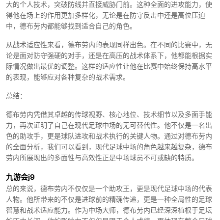
大的个人技术，突破防线并直接威胁门前。这种全面的进攻能力，使
得他在场上的作用更加多样化，无论是在防守反击中还是高位压迫
中，德布劳内都能够找到适合自己的角色。
从战术适应性来看，德布劳内的表现同样出色。在不同的比赛中，无
论是面对防守强硬的对手，还是在高压的战术体系下，他都能根据实
际情况做出最优的调整。这样的适应性让他在比赛中始终保持高水平
的表现，能够应对各种复杂的战术需求。
总结：
德布劳内凭借其卓越的传球视野、核心地位、技术细节以及多面手能
力，再次证明了自己在现代足球中场的无可替代性。他不仅是一名出
色的助攻手，更是球队进攻和战术执行的关键人物。通过对德布劳内
的全面分析，我们可以看到，现代足球中场的角色越来越复杂，德布
劳内所展现出的多面性与高效性正是中场球员不可或缺的特质。
九游会j9
总的来说，德布劳内不仅仅是一个助攻王，更是现代足球中场的代表
人物。他所带来的不仅是进球前的精确传递，更是一种全局性的足球
智慧和战术适应能力。作为中场大师，德布劳内已经深深植根于足坛