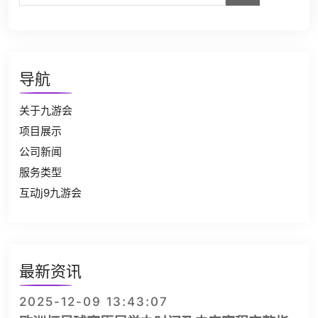
导航
关于九游会
项目展示
公司新闻
服务类型
互动j9九游会
最新资讯
2025-12-09 13:43:07