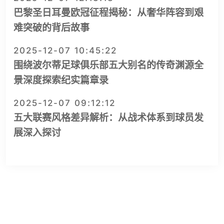
巴黎圣日耳曼欧冠征程揭秘：从奢华阵容到艰
难突破的背后故事
2025-12-07 10:45:22
围绕波尔蒂足球俱乐部五大别名的传奇渊源全
景深度探索纪实篇章录
2025-12-07 09:12:12
五大联赛风格差异解析：从战术体系到球员发
展深入探讨