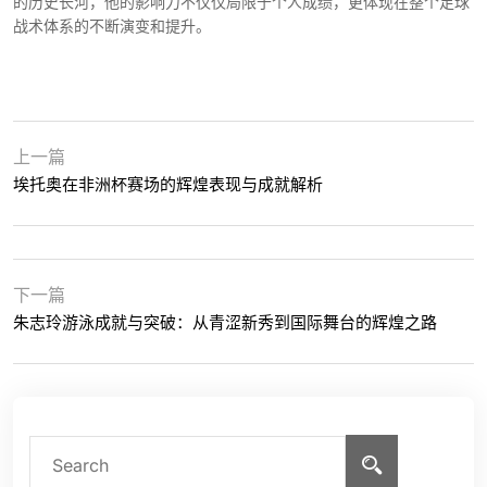
的历史长河，他的影响力不仅仅局限于个人成绩，更体现在整个足球
战术体系的不断演变和提升。
上一篇
埃托奥在非洲杯赛场的辉煌表现与成就解析
下一篇
朱志玲游泳成就与突破：从青涩新秀到国际舞台的辉煌之路