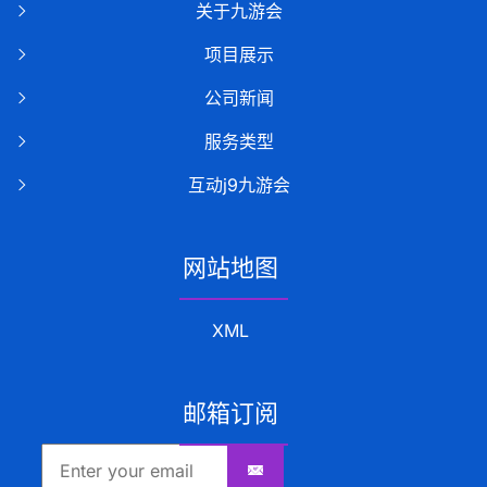
关于九游会
项目展示
公司新闻
服务类型
互动j9九游会
网站地图
XML
邮箱订阅