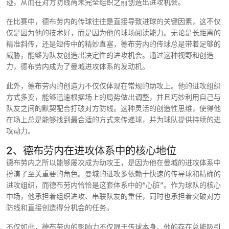
迹，从而在对方防线尚未完全组织之前创造出进攻机会。
在比赛中，德布劳内的传球往往是直接导致进球的关键因素，这不仅
仅是因为他的技术好，而是因为他的球场阅读能力。无论是长距离的
精准斜传，还是短传中的精妙直塞，德布劳内的传球总是带着足够的
威胁，能够为队友创造出决定性的进攻机会。通过这种视野和创造
力，德布劳内成为了曼城进攻体系的发动机。
此外，德布劳内的创造力不仅仅体现在常规的助攻上。他的进攻组织
方式多变，能够迅速根据场上的局势做出调整，并且巧妙利用自己与
队友之间的默契配合打破对方防线。这种灵活的创造性思维，使得他
在场上总是能够找到最合适的方式来传递球，并为球队提供持续的进
攻动力。
2、德布劳内在进攻体系中的核心地位
德布劳内之所以能够屡次成为助攻王，是因为他在曼城的进攻体系中
扮演了至关重要的角色。曼城的进攻多依赖于快速的传导球和精确的
进攻组织，而德布劳内恰恰是这套体系中的“心脏”。作为球队的核心
中场，他承担着组织进攻、串联队友的重任，同时也承担着突破对方
防线和直接创造得分机会的任务。
不仅如此，德布劳内的影响力不仅限于传球本身。他的存在总能吸引