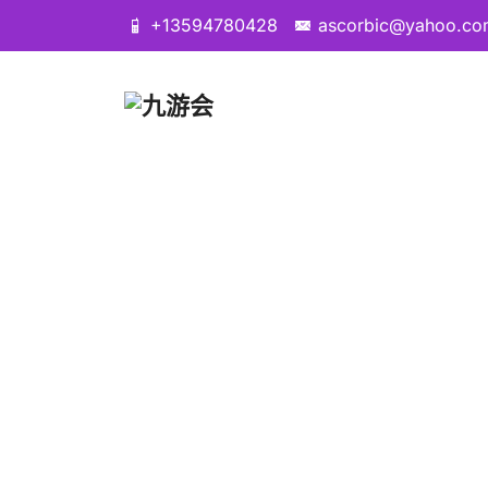
+13594780428
ascorbic@yahoo.co