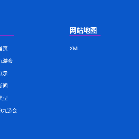
网站地图
首页
XML
九游会
展示
新闻
类型
j9九游会