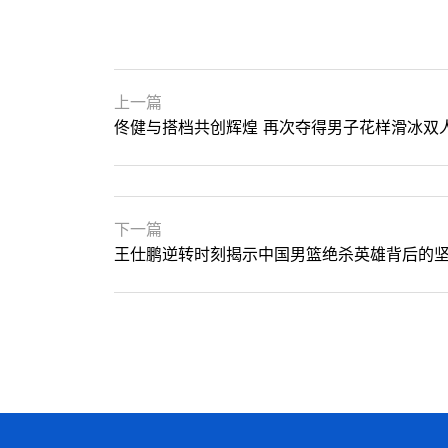
上一篇
佟健与搭档共创辉煌 再次夺得男子花样滑冰双
下一篇
王仕鹏逆转时刻揭示中国男篮绝杀英雄背后的