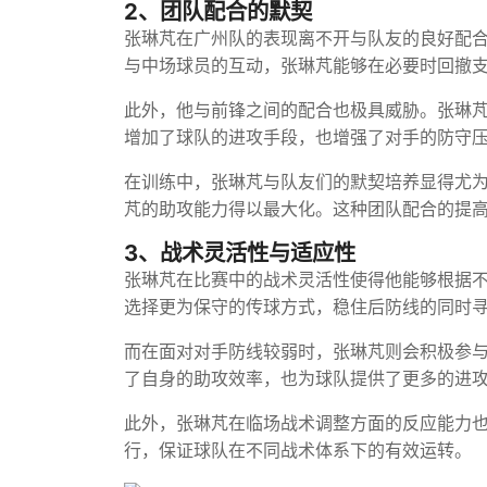
2、团队配合的默契
张琳芃在广州队的表现离不开与队友的良好配
与中场球员的互动，张琳芃能够在必要时回撤
此外，他与前锋之间的配合也极具威胁。张琳
增加了球队的进攻手段，也增强了对手的防守
在训练中，张琳芃与队友们的默契培养显得尤为
芃的助攻能力得以最大化。这种团队配合的提
3、战术灵活性与适应性
张琳芃在比赛中的战术灵活性使得他能够根据
选择更为保守的传球方式，稳住后防线的同时
而在面对对手防线较弱时，张琳芃则会积极参
了自身的助攻效率，也为球队提供了更多的进
此外，张琳芃在临场战术调整方面的反应能力
行，保证球队在不同战术体系下的有效运转。