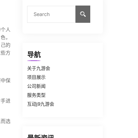
的个人
角色，
自己的
这些方
导航
关于九游会
项目展示
赛中保
公司新闻
服务类型
对手进
互动j9九游会
从而选