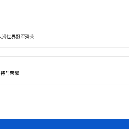
人滑世界冠军殊荣
坚持与荣耀