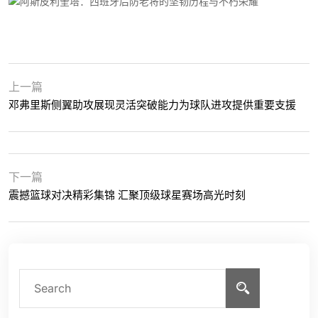
上一篇
邓弗里斯侧翼助攻展现灵活突破能力为球队进攻提供重要支援
下一篇
震撼篮球对决精彩集锦 汇聚顶级球星赛场高光时刻