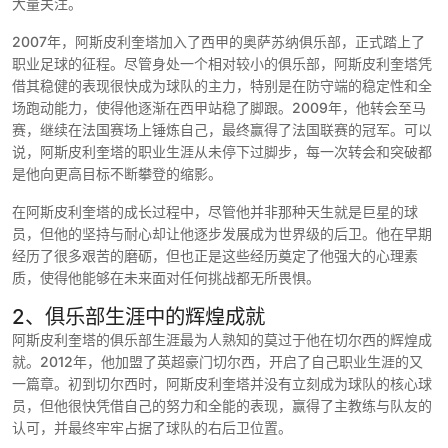
大量关注。
2007年，阿斯皮利奎塔加入了西甲的奥萨苏纳俱乐部，正式踏上了
职业足球的征程。尽管身处一个相对较小的俱乐部，阿斯皮利奎塔凭
借其稳健的表现很快成为球队的主力，特别是在防守端的稳定性和全
场跑动能力，使得他逐渐在西甲站稳了脚跟。2009年，他转会至马
赛，继续在法国赛场上锤炼自己，最终赢得了法国联赛的冠军。可以
说，阿斯皮利奎塔的职业生涯从未停下过脚步，每一次转会和突破都
是他向更高目标不断攀登的缩影。
在阿斯皮利奎塔的成长过程中，尽管他并非那种天生就是巨星的球
员，但他的坚持与耐心却让他逐步发展成为世界级的后卫。他在早期
经历了很多艰苦的磨砺，但也正是这些经历奠定了他强大的心理素
质，使得他能够在未来面对任何挑战都无所畏惧。
2、俱乐部生涯中的辉煌成就
阿斯皮利奎塔的俱乐部生涯最为人熟知的莫过于他在切尔西的辉煌成
就。2012年，他加盟了英超豪门切尔西，开启了自己职业生涯的又
一篇章。初到切尔西时，阿斯皮利奎塔并没有立刻成为球队的核心球
员，但他很快凭借自己的努力和全能的表现，赢得了主教练与队友的
认可，并最终牢牢占据了球队的右后卫位置。