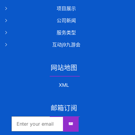
项目展示
公司新闻
服务类型
互动j9九游会
网站地图
XML
邮箱订阅