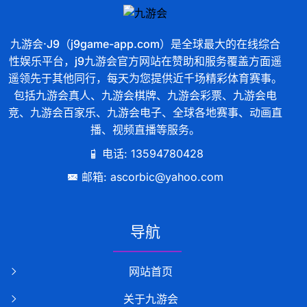
九游会·J9（j9game-app.com）是全球最大的在线综合
性娱乐平台，j9九游会官方网站在赞助和服务覆盖方面遥
遥领先于其他同行，每天为您提供近千场精彩体育赛事。
包括九游会真人、九游会棋牌、九游会彩票、九游会电
竞、九游会百家乐、九游会电子、全球各地赛事、动画直
播、视频直播等服务。
电话: 13594780428
邮箱: ascorbic@yahoo.com
导航
网站首页
关于九游会