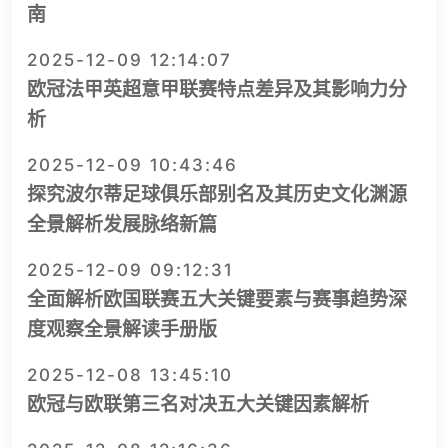
南
2025-12-09 12:14:07
欧冠法甲英超意甲联赛特点差异及其影响力分
析
2025-12-09 10:43:46
探究波尔蒂足球俱乐部别名及其历史文化渊源
全景解析发展脉络新篇
2025-12-09 09:12:31
全面解析欧国联赛五大关键要素与赛事趋势深
度观察全景解读手册版
2025-12-08 13:45:10
欧冠与欧联第三名对决五大关键因素解析