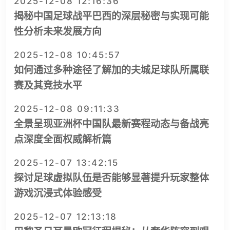
2025-12-08 12:16:36
揭秘中国足球战平巴西的深层秘密与实现可能
性分析未来发展方向
2025-12-08 10:45:57
如何通过多种途径了解加的夫城足球队所属联
赛及其竞技水平
2025-12-08 09:11:33
全景呈现亚洲杯中国队最新赛程动态与备战亮
点深度全面权威解析篇
2025-12-07 13:42:15
探讨足球虚拟队伍是否能够显著提升玩家整体
游戏沉浸式体验感受
2025-12-07 12:13:18