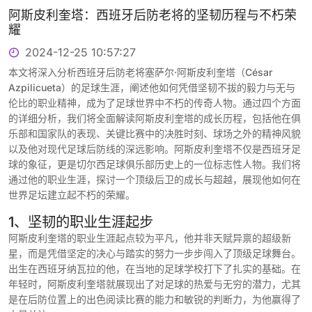
阿斯皮利奎塔：西班牙后防老将的坚韧历程与不朽荣
耀
2024-12-25 10:57:27
本文将深入分析西班牙后防老将塞萨尔·阿斯皮利奎塔（César
Azpilicueta）的足球生涯，阐述他如何凭借坚韧不拔的毅力与无与
伦比的职业精神，成为了足球世界中不朽的传奇人物。通过四个方面
的详细分析，我们将全面解读阿斯皮利奎塔的成长历程，包括他在俱
乐部和国家队的表现、关键比赛中的决胜时刻、球场之外的精神风貌
以及他对现代足球后防线的深远影响。阿斯皮利奎塔不仅是西班牙足
球的象征，更是切尔西足球俱乐部历史上的一位标志性人物。我们将
通过他的职业生涯，探讨一个顶级后卫的成长与超越，展现他如何在
世界足坛建立起不朽的荣耀。
1、坚韧的职业生涯起步
阿斯皮利奎塔的职业生涯起点较为平凡，他并非天赋异禀的超级新
星，而是凭借坚定的决心与踏实的努力一步步闯入了顶级足球舞台。
出生在西班牙纳瓦拉的他，在当地的足球学校打下了扎实的基础。在
年轻时，阿斯皮利奎塔就展现出了对足球的热爱与无穷的潜力，尤其
是在后防位置上的出色阅读比赛的能力和敏锐的判断力，为他赢得了