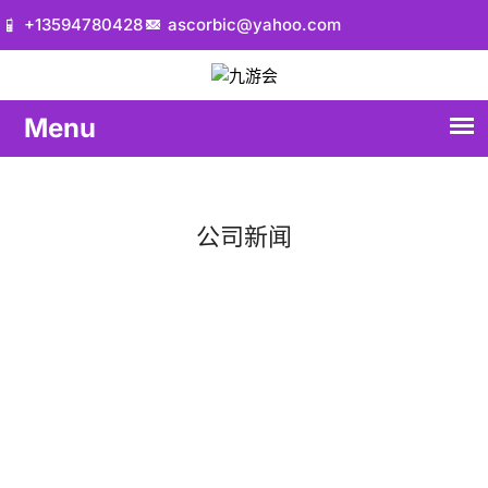
+13594780428
ascorbic@yahoo.com
公司新闻
首页
公司新闻