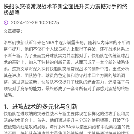
快船队突破常规战术革新全面提升实力震撼对手的终
极战略
2024-12-29 10:26:25
文章摘要：
洛杉矶快船队近年来在NBA中逐步崭露头角，随着队内阵容的不断调
整与提升，他们不仅在个人球员能力上取得了突破，还在战术体系上
不断革新。为了全面提升球队实力并震撼对手，快船队在传统篮球战
术的基础上，加入了独特的创新元素，从而形成了一套全新的战略体
系。这篇文章将深入探讨快船队突破常规战术的创新举措，重点分析
其在进攻、团队协作、球员角色定位和防守战术四个方面的战略调
整。通过这些革新，快船队不仅提升了球队的综合实力，还增强了与
顶级对手竞争的能力，最终形成了一套令所有对手都感到震撼的终极
战略。
1、进攻战术的多元化与创新
快船队在进攻端的突破性战术革新主要体现在多样化的进攻手段和灵
活的战术组合上。首先，他们通过提升三分球的使用频率，打破了传
统依赖内线进攻的局限。与许多NBA球队偏重内线和中距离投篮的做
法不同，快船队在进攻端大量使用外线投射，尤其是通过快速的球场