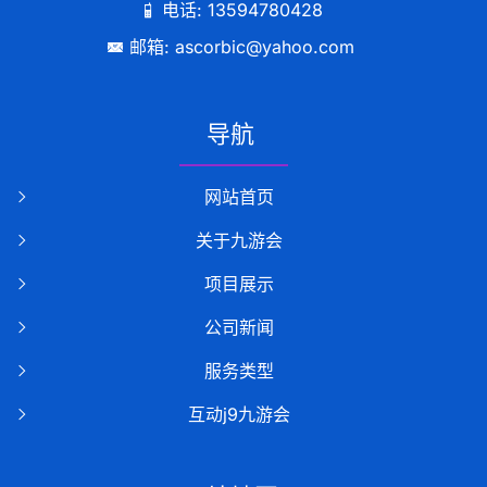
电话: 13594780428
邮箱: ascorbic@yahoo.com
导航
网站首页
关于九游会
项目展示
公司新闻
服务类型
互动j9九游会