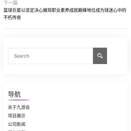
下一篇
篮球巨星以坚定决心展现职业素养成就巅峰地位成为球迷心中的
不朽传奇
导航
关于九游会
项目展示
公司新闻