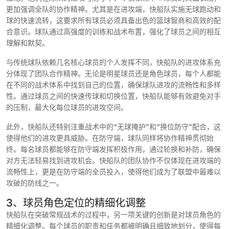
更加强调全队的协作精神。尤其是在进攻端，快船队实施无球跑动和
球的快速流转，这要求所有球员必须具备出色的篮球智商和高效的配
合意识。球队通过高强度的训练和战术布置，强化了球员之间的相互
理解和默契。
与传统球队依赖几名核心球员的个人发挥不同，快船队的进攻体系充
分体现了团队合作精神。无论是明星球员还是角色球员，每个人都能
在不同的战术体系中找到自己的位置，确保球队进攻的流畅性和多样
性。通过球员之间的快速传球和切换位置，快船队能够有效避免对手
的压制，最大化每位球员的进攻空间。
此外，快船队还特别注重战术中的“无球掩护”和“换位防守”配合，这
使得他们的进攻更具威胁。在防守端，球队同样将协作精神贯彻始
终。每名球员都能够在防守端发挥积极作用，通过轮换和补防，确保
对方无法轻易找到进攻机会。快船队的团队协作不仅体现在进攻端的
流畅性上，更是在防守端的全员投入，使得他们成为了联盟中最难以
攻破的防线之一。
3、球员角色定位的精细化调整
快船队在突破常规战术的过程中，另一项关键的创新是对球员角色的
精细化调整。每个球员的职责和任务都被明确且细致地划分，使得每