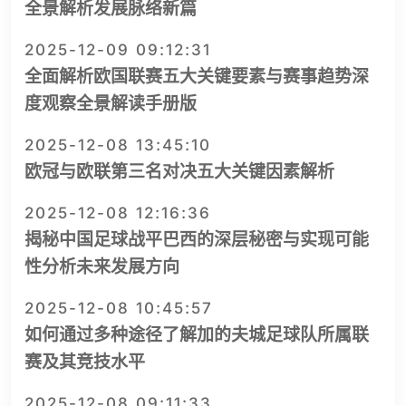
全景解析发展脉络新篇
2025-12-09 09:12:31
全面解析欧国联赛五大关键要素与赛事趋势深
度观察全景解读手册版
2025-12-08 13:45:10
欧冠与欧联第三名对决五大关键因素解析
2025-12-08 12:16:36
揭秘中国足球战平巴西的深层秘密与实现可能
性分析未来发展方向
2025-12-08 10:45:57
如何通过多种途径了解加的夫城足球队所属联
赛及其竞技水平
2025-12-08 09:11:33