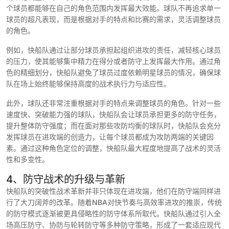
个球员都能够在自己的角色范围内发挥最大效能。球队不再追求单一
球员的超凡表现，而是根据对手的特点和比赛的需求，灵活调整球员
的角色。
例如，快船队通过让部分球员承担起组织进攻的责任，减轻核心球员
的压力，使其能够集中精力在得分或者防守上发挥最大作用。通过角
色的精细划分，快船队避免了球员过度依赖明星球员的情况，确保球
队在场上始终能够保持高度的战术执行力与适应性。
此外，球队还非常注重根据对手的特点来调整球员的角色。针对一些
速度快、突破能力强的球队，快船队会让球员承担更多的防守任务，
提升整体防守强度；而在面对那些攻防均衡的球队时，快船队会充分
发挥球员在进攻端的创造力，让每个球员都成为攻防两端的关键因
素。通过这种角色定位的调整，快船队最大程度地提高了战术的灵活
性和多变性。
4、防守战术的升级与革新
快船队的突破性战术革新并非只体现在进攻端，他们在防守端同样进
行了大刀阔斧的改革。随着NBA对快节奏与高效率进攻的推崇，传统
的防守模式逐渐被更具侵略性的防守体系所取代。快船队通过引入全
场高压防守、协防与轮转防守等多种防守策略，形成了一套适应现代