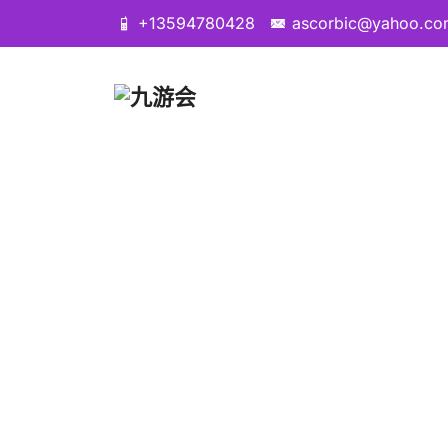
+13594780428
ascorbic@yahoo.co