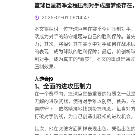
篮球巨星赛季全程压制对手成噩梦级存在
2025-01-01 09:14:47
本文将探讨一位篮球巨星在赛季全程压制对手
端成为对手的防守难题与自己的胜利保障。首
力；其次，将探讨其在赛季中对手如何在战术
的表现，成为球队的胜利保障；最后，将剖析
制对手，成为真正的“噩梦”。本文的重点是通
压制效果。
九游会j9
1、全面的进攻压制力
在一个赛季内，篮球巨星最重要的特质之一就
无解的进攻武器，使得对手难以防范。首先，
逼防守下，依然精准地找到投篮机会。每当对
打破对手防线，为自己创造出轻松的进攻机会
其次，他在突破方面同样表现出色。凭借出色