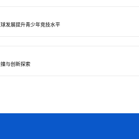
篮球发展提升青少年竞技水平
碰撞与创新探索