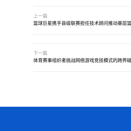
上一篇
篮球巨星携手县级联赛担任技术顾问推动基层
下一篇
体育赛事组织者挑战网络游戏竞技模式的跨界