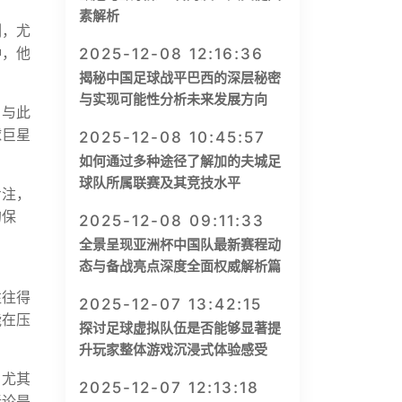
素解析
刻，尤
钟，他
2025-12-08 12:16:36
揭秘中国足球战平巴西的深层秘密
与实现可能性分析未来发展方向
。与此
球巨星
2025-12-08 10:45:57
如何通过多种途径了解加的夫城足
球队所属联赛及其竞技水平
专注，
的保
2025-12-08 09:11:33
全景呈现亚洲杯中国队最新赛程动
态与备战亮点深度全面权威解析篇
往往得
2025-12-07 13:42:15
能在压
探讨足球虚拟队伍是否能够显著提
升玩家整体游戏沉浸式体验感受
，尤其
2025-12-07 12:13:18
无论是