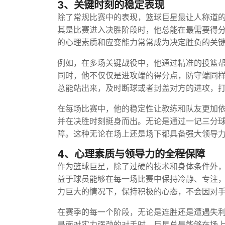
3、关键时刻的稳定表现
除了常规比赛中的表现，篮球巨星最让人称道
其是比赛进入决胜阶段时，他总能在最需要得
的心理素质和应变能力常常成为决定胜负的关
例如，在多场关键战役中，他通过精准的投篮
同时，他不仅仅是进攻端的得分点，防守端同
总能站出来，及时断球或者封盖对方的进攻，
在每场比赛中，他的稳定性让教练和队友更加
并在决胜时刻挺身而出。无论是通过一记三分
障。这种无论在场上还是场下都具备强大领导
4、心理素质与领导力的全程保障
作为篮球巨星，除了过硬的技术和身体条件外
益于球员能够在每一场比赛中保持冷静、专注
力巨大的情况下，保持积极的心态，不会因对
在赛季的每一个阶段，无论是连胜还是遭遇失
是面对实力强劲的对手时，巨星总是能够在场