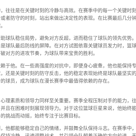
的，往往是在关键时刻的冷静与高效。在赛季中的每一个关键时
分或者防守的时刻，站出来做出决定性的表现。在比赛最后几分
键。
帮助球队稳住局势，避免对方反超，进而稳住了球队的领先优势
样是球队最后防线的屏障。在对方试图依靠关键球员发力时，篮
打破对方的进攻节奏，为球队带来宝贵的胜利。
依赖于他。在一些高强度的对抗中，即便身心疲惫，他也能保持
球，还是关键时刻的防守反击，他的稳定表现始终是球队最坚实
力的球员，成为球队在漫长赛季中最值得依赖的存在。
，心理素质和领导力同样至关重要。赛季全程压制对手的能力，
，并且在困难时刻展现领导力。对于这位篮球巨星来说，他始终
手的挑战而动摇，始终专注于比赛目标。
利，他都能够稳定自己的情绪，并鼓舞全队保持斗志。在赛季中
上保持冷静，迅速调整战术，并引领全队朝着正确的方向前进。