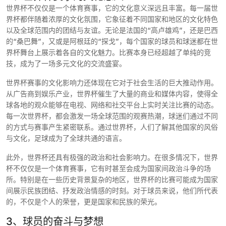
世界杯不仅仅是一个体育赛事，它的文化意义深远且丰富。每一届世
界杯都伴随着浓厚的文化氛围，它象征着不同国家和地区的文化特色
以及全球范围内的团结与友谊。无论是法国的“高卢雄鸡”，还是巴西
的“桑巴舞”，又或是阿根廷的“探戈”，每个国家的球员和球迷都在世
界杯舞台上展示着各自的文化魅力。比赛本身已经超越了单纯的竞
技，成为了一场多元文化的交流盛宴。
世界杯赛事的文化影响力还体现在它对于社会生活的巨大推动作用。
从广告商到娱乐产业，世界杯催生了大量的商业和媒体内容，使得全
球各地的观众能够在电视、网络和社交平台上实时关注比赛的动态。
每一次世界杯，都会激发一场全球范围的观赛热潮，球迷们通过不同
的方式与赛事产生紧密联系。通过世界杯，人们了解其他国家的风俗
与文化，足球成为了全球共通的语言。
此外，世界杯还具有极强的政治和社会影响力。在很多情况下，世界
杯不仅仅是一个体育赛事，它有时甚至会成为国家间政治斗争的场
所。特别是在一些历史背景复杂的地区，世界杯的比赛可能成为国家
间展示民族团结、抒发政治情感的时刻。对于球员来说，他们所代表
的，不仅是个人的荣誉，更是国家和民族的荣光。
3、球员的奋斗与梦想