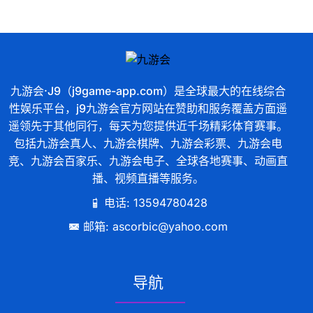
九游会·J9（j9game-app.com）是全球最大的在线综合
性娱乐平台，j9九游会官方网站在赞助和服务覆盖方面遥
遥领先于其他同行，每天为您提供近千场精彩体育赛事。
包括九游会真人、九游会棋牌、九游会彩票、九游会电
竞、九游会百家乐、九游会电子、全球各地赛事、动画直
播、视频直播等服务。
电话: 13594780428
邮箱: ascorbic@yahoo.com
导航