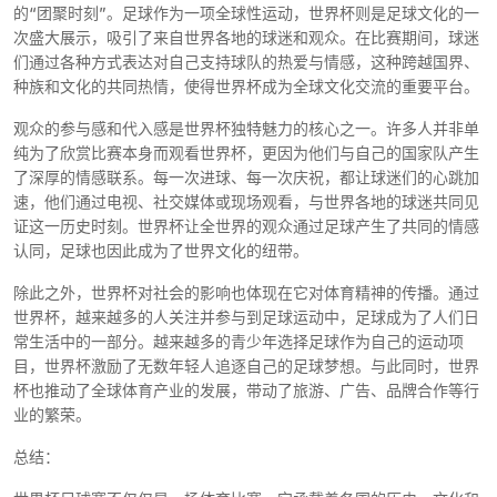
的“团聚时刻”。足球作为一项全球性运动，世界杯则是足球文化的一
次盛大展示，吸引了来自世界各地的球迷和观众。在比赛期间，球迷
们通过各种方式表达对自己支持球队的热爱与情感，这种跨越国界、
种族和文化的共同热情，使得世界杯成为全球文化交流的重要平台。
观众的参与感和代入感是世界杯独特魅力的核心之一。许多人并非单
纯为了欣赏比赛本身而观看世界杯，更因为他们与自己的国家队产生
了深厚的情感联系。每一次进球、每一次庆祝，都让球迷们的心跳加
速，他们通过电视、社交媒体或现场观看，与世界各地的球迷共同见
证这一历史时刻。世界杯让全世界的观众通过足球产生了共同的情感
认同，足球也因此成为了世界文化的纽带。
除此之外，世界杯对社会的影响也体现在它对体育精神的传播。通过
世界杯，越来越多的人关注并参与到足球运动中，足球成为了人们日
常生活中的一部分。越来越多的青少年选择足球作为自己的运动项
目，世界杯激励了无数年轻人追逐自己的足球梦想。与此同时，世界
杯也推动了全球体育产业的发展，带动了旅游、广告、品牌合作等行
业的繁荣。
总结：