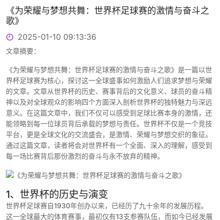
《为荣耀与梦想共舞：世界杯足球赛的激情与奋斗之
歌》
2025-01-10 09:13:36
文章摘要：
《为荣耀与梦想共舞：世界杯足球赛的激情与奋斗之歌》是一篇以世
界杯足球赛为核心，探讨这一全球盛事如何激励人们追求梦想与荣耀
的文章。文章从世界杯的历史、赛事背后的文化意义、球员的奋斗精
神以及对全球观众的影响四个方面深入剖析世界杯的独特魅力与深远
意义。在这篇文章中，我们不仅可以感受到足球比赛本身的激情，还
能领略到每一位球员背后承载的梦想与责任。世界杯不仅是一个竞技
平台，更是全球文化的交流盛会，是激情、荣耀与梦想交织的象征。
通过这篇文章，读者将会对世界杯有一个全面、深入的理解，感受到
每一场比赛背后那份激烈的奋斗与永不放弃的精神。
1、世界杯的历史与演变
世界杯足球赛自1930年创办以来，已经历了九十余年的发展历程。
这一全球最大的体育赛事，最初仅有13支参赛队伍，而如今已经发展