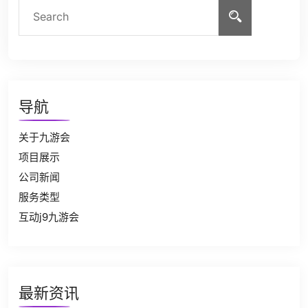
导航
关于九游会
项目展示
公司新闻
服务类型
互动j9九游会
最新资讯