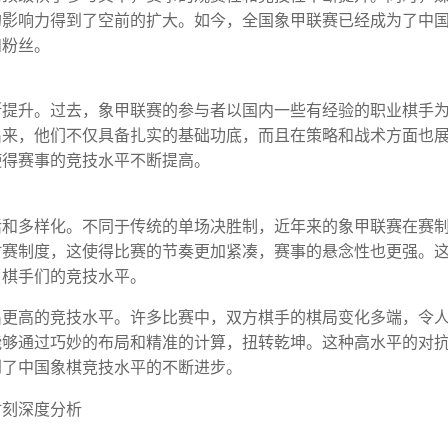
的影响力得到了空前的扩大。如今，全国象甲联赛已经成为了中
和粉丝。
断提升。过去，象甲联赛的参与者以国内一些有经验的职业棋手
出来，他们不仅具备扎实的基础功底，而且在策略和战术方面也
使得赛事的竞技水平不断提高。
活和多样化。不同于传统的单场决胜制，近年来的象甲联赛在赛
时赛制度，这使得比赛的节奏更加紧凑，赛事的悬念性也更强。
了棋手们的竞技水平。
出更高的竞技水平。许多比赛中，双方棋手的棋局变化多端，令
能够通过巧妙的布局和精准的计算，扭转乾坤。这种高水平的对
到了中国象棋竞技水平的不断进步。