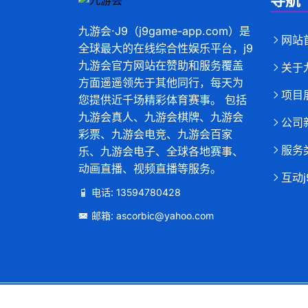
导航
九游会·J9（j9game-app.com）是
网站
全球最大的在线综合性娱乐平台，j9
九游会官方网站在赞助和服务覆盖
关于
方面遥遥领先于其他同行，每天为
项目
您提供近千场精彩体育赛事。 包括
九游会真人、九游会棋牌、九游会
公司
彩票、九游会电竞、九游会百家
服务
乐、九游会电子、全球各地赛事、
动画直播、视频直播等服务。
互动
电话: 13594780428
邮箱: ascorbic@yahoo.com