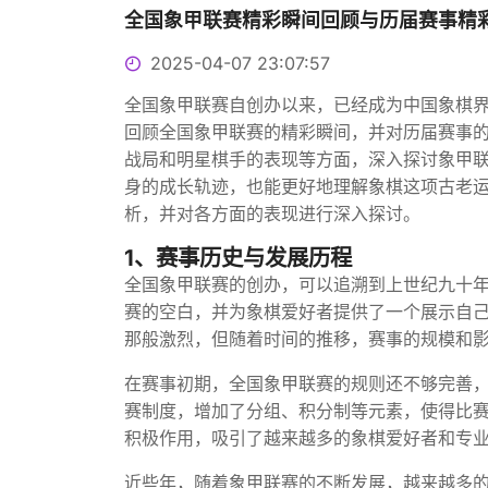
全国象甲联赛精彩瞬间回顾与历届赛事精
2025-04-07 23:07:57
全国象甲联赛自创办以来，已经成为中国象棋
回顾全国象甲联赛的精彩瞬间，并对历届赛事
战局和明星棋手的表现等方面，深入探讨象甲
身的成长轨迹，也能更好地理解象棋这项古老
析，并对各方面的表现进行深入探讨。
1、赛事历史与发展历程
全国象甲联赛的创办，可以追溯到上世纪九十
赛的空白，并为象棋爱好者提供了一个展示自
那般激烈，但随着时间的推移，赛事的规模和
在赛事初期，全国象甲联赛的规则还不够完善
赛制度，增加了分组、积分制等元素，使得比
积极作用，吸引了越来越多的象棋爱好者和专
近些年，随着象甲联赛的不断发展，越来越多