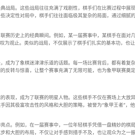
经典战局。这些战局往往充满了戏剧性，棋手们在比赛过程中展
一些决定性对局中，棋手们往往面临极其复杂的局面，通过细腻
甲联赛历史上的经典瞬间。例如，某一届赛事中，某棋手在面对
人叹为观止。类似的战局，不仅展示了棋手们扎实的基本功，也
决，成为了象棋迷津津乐道的话题。每一场比赛背后，都有着复
刻的反转与惊喜，让整个赛事充满了无限可能，也为象甲联赛奠
越的表现，成为了联赛的明星人物。这些棋手不仅在赛场上大放
手因其极富攻击性的风格和大胆的策略，被誉为“象甲王者”，
的亮点。例如，在一届赛事中，一位年轻棋手凭借一盘精妙的棋
棋步和大胆的布局，不仅让对手感到措手不及，也让观众为之一