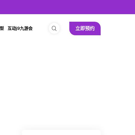
立即预约
型
互动j9九游会