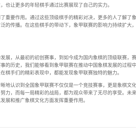
性，也让更多的年轻棋手通过比赛展现了自己的实力。
到了重要作用。通过这些顶级棋手的精彩对决，更多的人了解了
广泛的传播。在这些棋手的带动下，象甲联赛的影响力持续扩大
的发展，从最初的初创赛事，到如今成为国内象棋的顶级联赛，
赛事的历史，我们能够看到象甲联赛在推动中国象棋发展的过程
是在棋手们的精彩表现中，都能发现象甲联赛独特的魅力。
清晰地认识到全国象甲联赛不仅仅是一个竞技赛事，更是象棋文
与努力，而每一局精彩的战局，都为观众带来了无尽的享受。未
棋发展和推广象棋文化方面发挥重要作用。