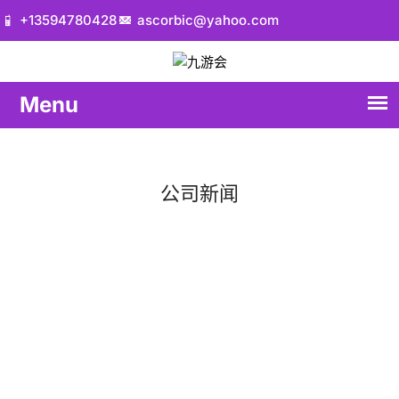
+13594780428
ascorbic@yahoo.com
公司新闻
首页
公司新闻