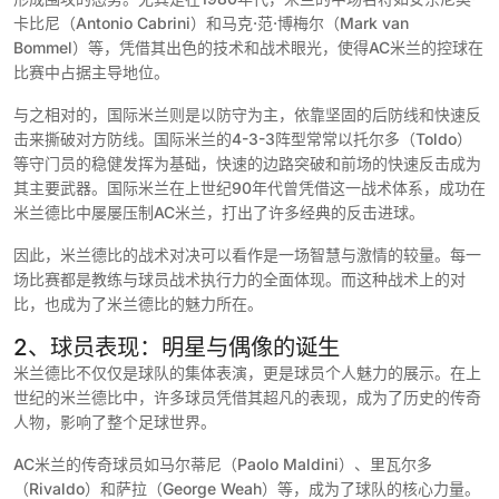
卡比尼（Antonio Cabrini）和马克·范·博梅尔（Mark van
Bommel）等，凭借其出色的技术和战术眼光，使得AC米兰的控球在
比赛中占据主导地位。
与之相对的，国际米兰则是以防守为主，依靠坚固的后防线和快速反
击来撕破对方防线。国际米兰的4-3-3阵型常常以托尔多（Toldo）
等守门员的稳健发挥为基础，快速的边路突破和前场的快速反击成为
其主要武器。国际米兰在上世纪90年代曾凭借这一战术体系，成功在
米兰德比中屡屡压制AC米兰，打出了许多经典的反击进球。
因此，米兰德比的战术对决可以看作是一场智慧与激情的较量。每一
场比赛都是教练与球员战术执行力的全面体现。而这种战术上的对
比，也成为了米兰德比的魅力所在。
2、球员表现：明星与偶像的诞生
米兰德比不仅仅是球队的集体表演，更是球员个人魅力的展示。在上
世纪的米兰德比中，许多球员凭借其超凡的表现，成为了历史的传奇
人物，影响了整个足球世界。
AC米兰的传奇球员如马尔蒂尼（Paolo Maldini）、里瓦尔多
（Rivaldo）和萨拉（George Weah）等，成为了球队的核心力量。