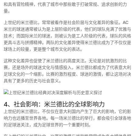
和具有冒险精神，代表了城市中那些敢于打破常规、追求创新的力
量。
上世纪的米兰德比，常常被看作是社会阶层与文化差异的象征。AC
米兰的球迷通常被认为是上层阶级的代表，他们的球队充满了优雅与
技术；而国际米兰的球迷，则被认为是工人阶级的代表，球队的风格
更具斗志与拼搏精神。两队的文化差异使得米兰德比成为了不仅仅是
球场上的较量，更是整个城市文化的表达。
这种文化差异也促使了米兰德比的高度关注。无论是对抗激烈的比
赛，还是场外的球迷文化与情感投入，米兰德比都成为了代表意大利
足球文化的一个缩影。比赛的激烈程度、球迷的激情，都让这场对决
具有了更多的历史与社会意义。
4、社会影响：米兰德比的全球影响力
上世纪的米兰德比，不仅仅在意大利国内产生了巨大的影响，它的影
响力也远播至世界各地。每一场米兰德比的举行，都会吸引全球各地
的足球迷关注，成为足球世界的一个重要时刻。