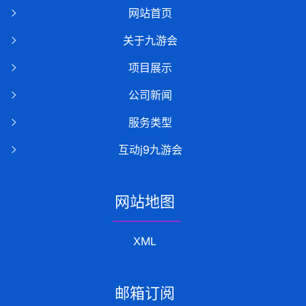
网站首页
关于九游会
项目展示
公司新闻
服务类型
互动j9九游会
网站地图
XML
邮箱订阅