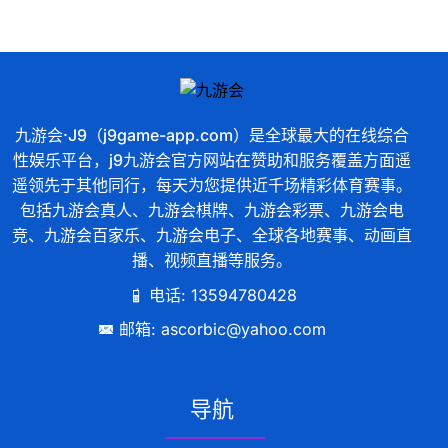
九游会·J9（j9game-app.com）是全球最大的在线综合
性娱乐平台，j9九游会官方网站在赞助和服务覆盖方面遥
遥领先于其他同行，每天为您提供近千场精彩体育赛事。
包括九游会真人、九游会棋牌、九游会彩票、九游会电
竞、九游会百家乐、九游会电子、全球各地赛事、动画直
播、视频直播等服务。
电话: 13594780428
邮箱: ascorbic@yahoo.com
导航