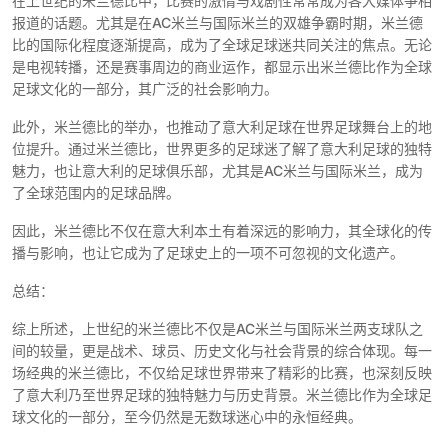
在上世纪的米兰德比中，比赛的激情与戏剧性常常成为各大媒体争相
报道的话题。尤其是在AC米兰与国际米兰的双雄争霸时期，米兰德
比的国际化程度逐渐提高，成为了全球足球迷共同关注的焦点。无论
是电视转播，还是赛事周边的商业运作，都显示出米兰德比作为全球
足球文化的一部分，其广泛的社会影响力。
此外，米兰德比的举办，也推动了意大利足球在世界足球舞台上的地
位提升。通过米兰德比，世界更多的足球迷了解了意大利足球的独特
魅力，也让意大利的足球俱乐部，尤其是AC米兰与国际米兰，成为
了全球范围内的足球品牌。
因此，米兰德比不仅在意大利本土有着深远的影响力，其全球化的传
播与影响，也让它成为了足球史上的一项不可忽视的文化遗产。
总结：
综上所述，上世纪的米兰德比不仅是AC米兰与国际米兰两支球队之
间的较量，更是战术、球员、历史文化与社会背景的综合体现。每一
场经典的米兰德比，不仅给足球世界带来了精彩的比赛，也深刻反映
了意大利乃至世界足球的独特魅力与历史背景。米兰德比作为全球足
球文化的一部分，至今仍然是无数球迷心中的永恒经典。