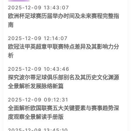
2025-12-09 13:43:07
欧洲杯足球赛历届举办时间及未来赛程完整指
南
2025-12-09 12:14:07
欧冠法甲英超意甲联赛特点差异及其影响力分
析
2025-12-09 10:43:46
探究波尔蒂足球俱乐部别名及其历史文化渊源
全景解析发展脉络新篇
2025-12-09 09:12:31
全面解析欧国联赛五大关键要素与赛事趋势深
度观察全景解读手册版
2025-12-08 13:45:10