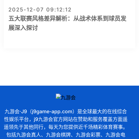
2025-12-07 09:12:12
五大联赛风格差异解析：从战术体系到球员发
展深入探讨
九游会·J9（j9game-app.com）是全球最大的在线综合
性娱乐平台，j9九游会官方网站在赞助和服务覆盖方面遥
遥领先于其他同行，每天为您提供近千场精彩体育赛事。
包括九游会真人、九游会棋牌、九游会彩票、九游会电