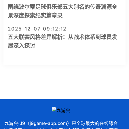
围绕波尔蒂足球俱乐部五大别名的传奇渊源全
景深度探索纪实篇章录
2025-12-07 09:12:12
五大联赛风格差异解析：从战术体系到球员发
展深入探讨
九游会·J9（j9game-app.com）是全球最大的在线综合