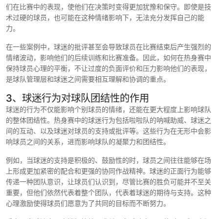
们在比赛中的表现，使他们在决策时变得更加犹豫和保守。即使是技
术过硬的球员，也可能在这种情绪影响下，无法充分发挥自己的能
力。
在一些案例中，球迷的批评甚至会导致球员在比赛结束后产生强烈的
情绪波动，影响他们的后续训练和比赛准备。因此，如何在热身赛中
保持球员心理的平衡，不让过度的负面评价和压力影响他们的表现，
是球队管理层和球迷之间需要相互理解和协调的重点。
3、球迷行为对球队团结性的作用
球迷的行为不仅能影响个别球员的情绪，还能在更大程度上影响球队
的整体团结性。热身赛中的球迷行为包括啦啦队的呐喊助威、球迷之
间的互动、以及球迷对球员的支持或批评等。这些行为在无形中会影
响球员之间的关系，进而影响球队的凝聚力和团结性。
例如，当球迷的支持是积极的、鼓励性的时，球员之间往往能够在场
上形成更加紧密的配合和更强的协同作战精神。球迷的正面行为能够
传递一种团队意识，让球员们认识到，尽管比赛的胜负可能并不至关
重要，但他们依然代表着整个团队，代表着球迷的期待与支持。这种
心理激励使得球员们愿意为了共同的目标而不断努力。