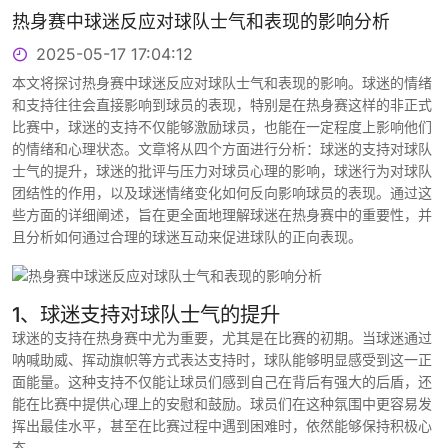
热身赛中球迷反应对球队士气和表现的影响分析
2025-05-17 17:04:12
本文将探讨热身赛中球迷反应对球队士气和表现的影响。球迷的情绪
和支持往往会直接影响到球员的表现，特别是在热身赛这样的非正式
比赛中，球迷的支持不仅能够激励球员，也能在一定程度上影响他们
的情绪和心理状态。文章将从四个方面进行分析：球迷的支持对球队
士气的提升，球迷的批评与压力对球员心理的影响，球迷行为对球队
团结性的作用，以及球迷情绪变化如何反向影响球员的表现。通过这
些方面的详细阐述，旨在更全面地理解球迷在热身赛中的重要性，并
且分析如何通过合理的球迷互动来促进球队的正向表现。
1、球迷支持对球队士气的提升
球迷的支持在热身赛中尤为重要，尤其是在比赛的初期。当球迷通过
呐喊助威、挥动旗帜等方式表达支持时，球队能够明显感受到这一正
面能量。这种支持不仅能让球员们感到自己在背后有强大的后盾，还
能在比赛中提供心理上的安慰和鼓励。球员们在这种氛围中更容易发
挥出最佳水平，甚至在比赛过程中遇到困难时，依然能够保持积极心
态。