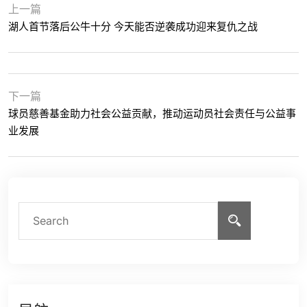
上一篇
湖人首节落后公牛十分 今天能否逆袭成功迎来复仇之战
下一篇
球员慈善基金助力社会公益贡献，推动运动员社会责任与公益事
业发展