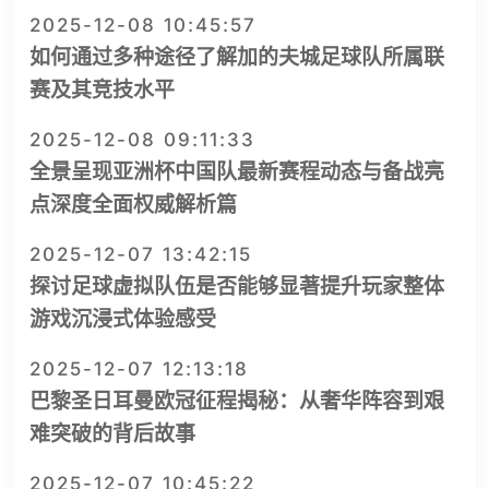
2025-12-08 10:45:57
如何通过多种途径了解加的夫城足球队所属联
赛及其竞技水平
2025-12-08 09:11:33
全景呈现亚洲杯中国队最新赛程动态与备战亮
点深度全面权威解析篇
2025-12-07 13:42:15
探讨足球虚拟队伍是否能够显著提升玩家整体
游戏沉浸式体验感受
2025-12-07 12:13:18
巴黎圣日耳曼欧冠征程揭秘：从奢华阵容到艰
难突破的背后故事
2025-12-07 10:45:22