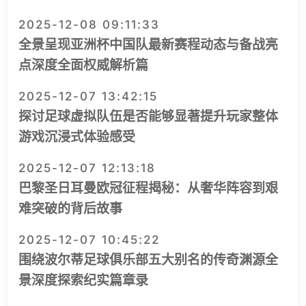
2025-12-08 09:11:33
全景呈现亚洲杯中国队最新赛程动态与备战亮
点深度全面权威解析篇
2025-12-07 13:42:15
探讨足球虚拟队伍是否能够显著提升玩家整体
游戏沉浸式体验感受
2025-12-07 12:13:18
巴黎圣日耳曼欧冠征程揭秘：从奢华阵容到艰
难突破的背后故事
2025-12-07 10:45:22
围绕波尔蒂足球俱乐部五大别名的传奇渊源全
景深度探索纪实篇章录