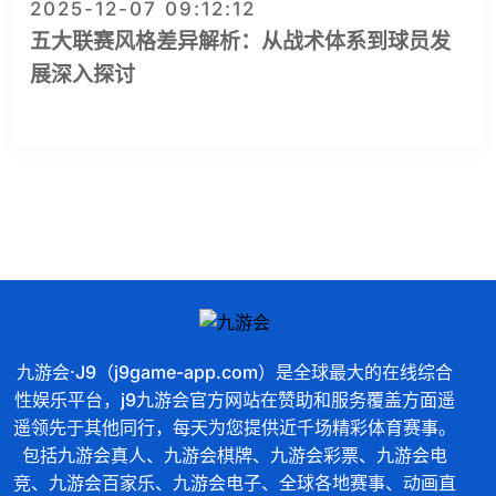
2025-12-07 09:12:12
五大联赛风格差异解析：从战术体系到球员发
展深入探讨
九游会·J9（j9game-app.com）是全球最大的在线综合
性娱乐平台，j9九游会官方网站在赞助和服务覆盖方面遥
遥领先于其他同行，每天为您提供近千场精彩体育赛事。
包括九游会真人、九游会棋牌、九游会彩票、九游会电
竞、九游会百家乐、九游会电子、全球各地赛事、动画直