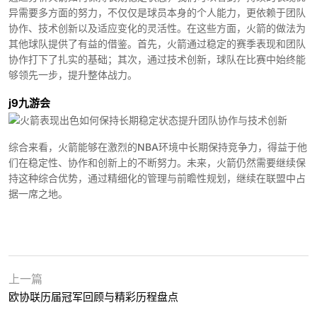
异需要多方面的努力，不仅仅是球员本身的个人能力，更依赖于团队
协作、技术创新以及适应变化的灵活性。在这些方面，火箭的做法为
其他球队提供了有益的借鉴。首先，火箭通过稳定的赛季表现和团队
协作打下了扎实的基础；其次，通过技术创新，球队在比赛中始终能
够领先一步，提升整体战力。
j9九游会
综合来看，火箭能够在激烈的NBA环境中长期保持竞争力，得益于他
们在稳定性、协作和创新上的不断努力。未来，火箭仍然需要继续保
持这种综合优势，通过精细化的管理与前瞻性规划，继续在联盟中占
据一席之地。
上一篇
欧协联历届冠军回顾与精彩历程盘点