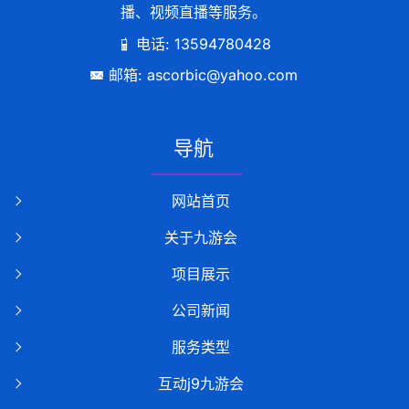
播、视频直播等服务。
电话: 13594780428
邮箱: ascorbic@yahoo.com
导航
网站首页
关于九游会
项目展示
公司新闻
服务类型
互动j9九游会