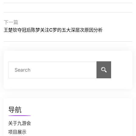
下一篇
王楚钦夺冠后陈梦关注C罗的五大深层次原因分析
导航
关于九游会
项目展示