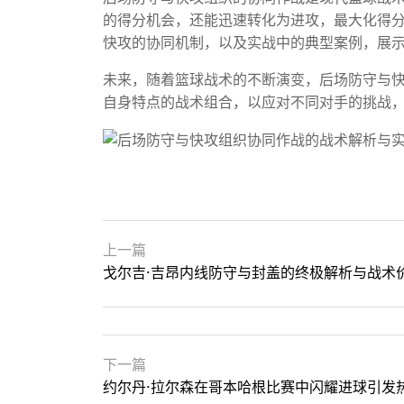
的得分机会，还能迅速转化为进攻，最大化得
快攻的协同机制，以及实战中的典型案例，展
未来，随着篮球战术的不断演变，后场防守与
自身特点的战术组合，以应对不同对手的挑战
上一篇
戈尔吉·吉昂内线防守与封盖的终极解析与战术
下一篇
约尔丹·拉尔森在哥本哈根比赛中闪耀进球引发