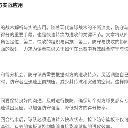
与实战应用
战的战术解析与实战应用。随着现代篮球战术的不断演变，防守
方得分的重要手段，也是快速转换为进攻的关键环节。文章将从
与角色定位；第二，快攻的组织与实施；第三，防守与快攻的协
方面的探讨，力求为读者提供关于如何在比赛中有效融合防守与
间和得分机会。防守球员需要根据对方的进攻特点，灵活调整自
攻时，防守者应迅速上前施压，减少其传球和突破的空间。这样
。
之间要保持良好的沟通，及时进行换防，确保每个对方球员都有
迅速做出反应，以加强防守强度，降低对方的得分概率。
守回合结束后，球队必须迅速转入快攻状态，抢下防守篮板不仅
供基础。有效的篮板球控制能够直接影响球队的进攻效率。