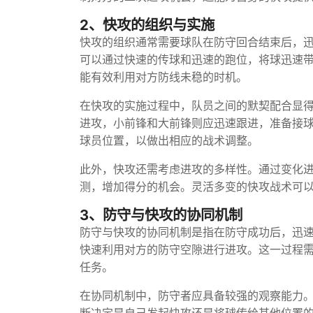
2、快攻的组织与实施
快攻的组织通常需要球队在防守回合结束后，
可以通过快速的传球和迅速的跑位，将球迅速
能有效利用对方防线未稳的时机。
在快攻的实施过程中，队员之间的默契配合显
进攻，小前锋和大前锋则应迅速跟进，准备接
球员位置，以做出相应的战术调整。
此外，快攻还需考虑进攻的多样性。通过变化
测，增加得分的机会。灵活多变的快攻战术可
3、防守与快攻的协同机制
防守与快攻的协同机制是指在防守成功后，迅
快速利用对方的防守空隙进行进攻。这一过程
任务。
在协同机制中，防守者应具备较强的观察能力