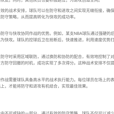
的队友。同时，其他队员也要积极跑位，为进攻创造空间。
有效的战术安排，球队可以在防守和进攻之间实现无缝衔接，确
整防守策略，从而提高转化为快攻的成功率。
防守与快攻协同作战的优势。例如，某支NBA球队通过强硬的
化为快攻。球队的控球后卫在抢断后，快速推进，利用速度优势
在防守时采用区域联防，通过换防和协防的配合，有效地控制了
对方防守回撤的时机，成功实现了多次得分。这种战术安排不仅
同作战需要球队具备高水平的战术执行能力。每位球员在场上的
础上，才能将防守和进攻有机结合，实现最佳效果。
术中不可或缺的一部分。通过有效的防守策略，球队不仅可以减