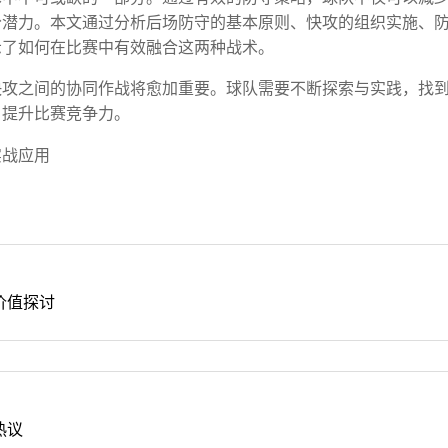
分潜力。本文通过分析后场防守的基本原则、快攻的组织实施、
示了如何在比赛中有效融合这两种战术。
快攻之间的协同作战将愈加重要。球队需要不断探索与实践，找
，提升比赛竞争力。
价值探讨
热议