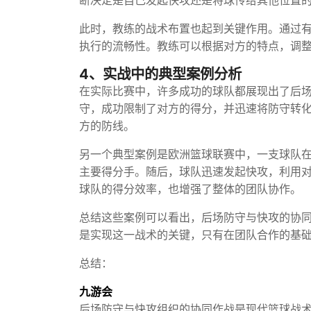
断决定是自己发起快攻还是将球传给其他位置
此时，教练的战术布置也起到关键作用。通过
执行的流畅性。教练可以根据对方的特点，调
4、实战中的典型案例分析
在实际比赛中，许多成功的球队都展现出了后场
守，成功限制了对方的得分，并迅速将防守转
方的防线。
另一个典型案例是欧洲篮球联赛中，一支球队
主要得分手。随后，球队迅速发起快攻，利用
球队的得分效率，也增强了整体的团队协作。
总结这些案例可以看出，后场防守与快攻的协
是实现这一战术的关键，只有在团队合作的基
总结：
九游会
后场防守与快攻组织的协同作战是现代篮球战