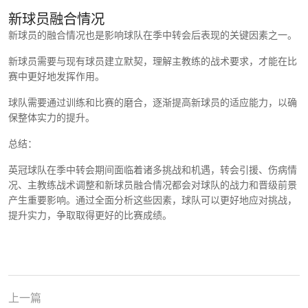
新球员融合情况
新球员的融合情况也是影响球队在季中转会后表现的关键因素之一。
新球员需要与现有球员建立默契，理解主教练的战术要求，才能在比
赛中更好地发挥作用。
球队需要通过训练和比赛的磨合，逐渐提高新球员的适应能力，以确
保整体实力的提升。
总结：
英冠球队在季中转会期间面临着诸多挑战和机遇，转会引援、伤病情
况、主教练战术调整和新球员融合情况都会对球队的战力和晋级前景
产生重要影响。通过全面分析这些因素，球队可以更好地应对挑战，
提升实力，争取取得更好的比赛成绩。
上一篇