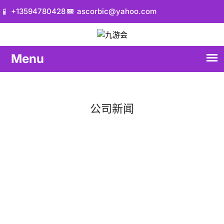
+13594780428
ascorbic@yahoo.com
公司新闻
首页
公司新闻