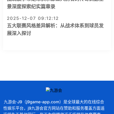
景深度探索纪实篇章录
2025-12-07 09:12:12
五大联赛风格差异解析：从战术体系到球员发
展深入探讨
九游会·J9（j9game-app.com）是全球最大的在线综合
性娱乐平台，j9九游会官方网站在赞助和服务覆盖方面遥