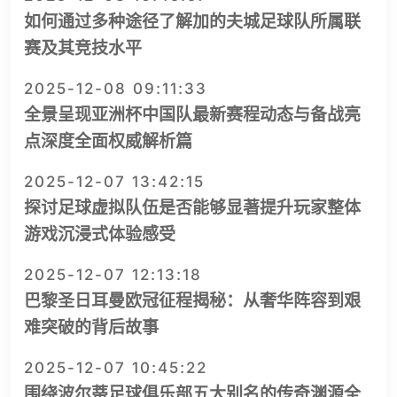
如何通过多种途径了解加的夫城足球队所属联
赛及其竞技水平
2025-12-08 09:11:33
全景呈现亚洲杯中国队最新赛程动态与备战亮
点深度全面权威解析篇
2025-12-07 13:42:15
探讨足球虚拟队伍是否能够显著提升玩家整体
游戏沉浸式体验感受
2025-12-07 12:13:18
巴黎圣日耳曼欧冠征程揭秘：从奢华阵容到艰
难突破的背后故事
2025-12-07 10:45:22
围绕波尔蒂足球俱乐部五大别名的传奇渊源全