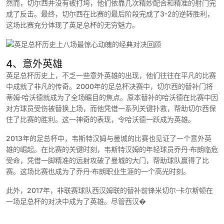
然而，切尔西并没有被打垮，他们依靠几次精妙配合和精准的射门完
成了反击。最终，切尔西在比赛的最后阶段完成了3-2的逆转胜利，
这场比赛充分体现了英足总杯的无穷魅力。
4、意外英雄
英足总杯历史上，不乏一些意外英雄的出现，他们往往在平凡的比赛
中成就了非凡的传奇。2000年的足总杯决赛中，切尔西的替补门将
蒂姆·哈沃德就成为了全场瞩目的焦点。原本替补的哈沃德在比赛中因
对方球员受伤被替换上场，而他凭借一系列关键扑救，帮助切尔西保
住了比赛的胜利。这一神奇的表现，令哈沃德一跃成为英雄。
2013年的足总杯中，韦斯特汉姆与曼城的比赛也见证了一个意外英
雄的崛起。在比赛的关键时刻，韦斯特汉姆的年轻球员乔丹·布朗临危
受命，凭借一脚精准的远射攻破了曼城的大门，帮助球队赢得了比
赛。这场比赛也成为了乔丹·布朗职业生涯的一个高光时刻。
此外，2017年，非联赛球队西汉姆联的替补前锋米切尔·卡尔斯顿在
一场足总杯的对决中成为了英雄。尽管西汉�