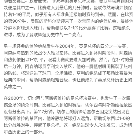
随着比赛进程跌宕起伏。1995年的英足总杯决赛，曼联与埃弗顿的对
决便是其中之一。比赛进入到最后的几分钟时，曼联依然与埃弗顿保
持着1-1的平局，似乎所有人都准备迎接加时赛的到来。然而，在比赛
的第90分钟，曼联的斯科尔斯迎来了一次禁区内的绝佳机会，最终他
冷静地将球送入球门，帮助曼联以2-1的比分赢得了比赛。这粒绝杀
进球，成为了曼联辉煌历史中的一个亮点。
另一场经典的惊险绝杀发生在2004年，英足总杯的四分之一决赛，
阿森纳与热刺的激战令人难以忘怀。比赛进入到补时阶段时，阿森纳
和热刺依旧以1-1打平，眼看比赛就要进入加时赛。然而，在补时的最
后一分钟，阿森纳球员亨利突入禁区，他的一脚低射瞬间撕裂了热刺
的防线，将球送进了球门。全场沸腾，亨利的绝杀成了那场比赛最为
经典的瞬间，帮助阿森纳艰难晋级，也让他成为了英足总杯历史上的
英雄之一。
在2000年，切尔西与阿斯顿维拉的足总杯决赛中，也发生了一次震
撼全场的绝杀时刻。比赛进入到加时赛后，切尔西与阿斯顿维拉依然
没有分出高下。第117分钟，切尔西的前锋哈塞尔巴因克突然出现在
阿斯顿维拉的禁区内，他冷静地将球打入远角，帮助切尔西以1-0的
比分战胜对手，捧起了足总杯。这一绝杀进球令人永生难忘，成为切
尔西历史上的一部分。