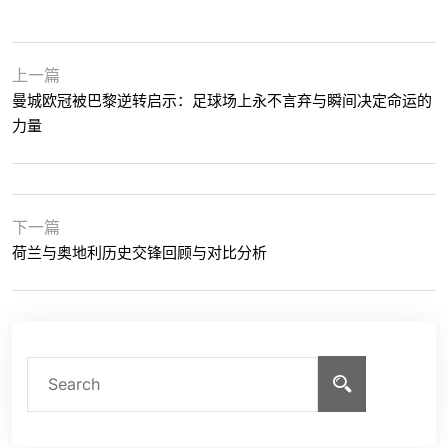
上一篇
曼城欧冠被巴黎逆转启示：足球场上永不言弃与瞬间决定命运的
力量
下一篇
荷兰与奥地利历史交锋回顾与对比分析