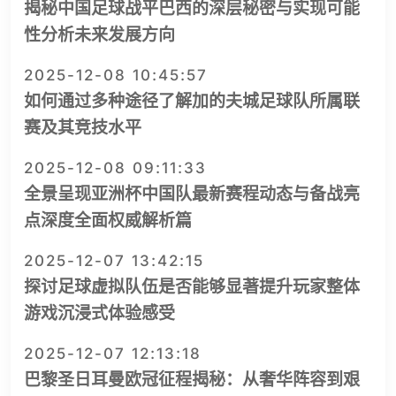
揭秘中国足球战平巴西的深层秘密与实现可能
性分析未来发展方向
2025-12-08 10:45:57
如何通过多种途径了解加的夫城足球队所属联
赛及其竞技水平
2025-12-08 09:11:33
全景呈现亚洲杯中国队最新赛程动态与备战亮
点深度全面权威解析篇
2025-12-07 13:42:15
探讨足球虚拟队伍是否能够显著提升玩家整体
游戏沉浸式体验感受
2025-12-07 12:13:18
巴黎圣日耳曼欧冠征程揭秘：从奢华阵容到艰