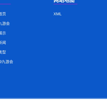
网站地图
首页
XML
九游会
展示
新闻
类型
j9九游会