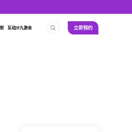
立即预约
型
互动j9九游会