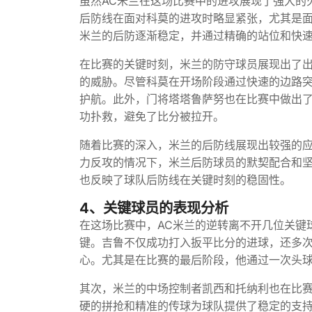
虽然AC米兰在这场比赛中的进攻展现了强大的
后防线在面对科莫的进攻时略显紧张，尤其是
米兰的后防逐渐稳定，并通过精确的站位和快
在比赛的关键时刻，米兰的防守球员展现出了
的威胁。尽管科莫在开场阶段通过快速的边路
护航。此外，门将塔塔鲁萨努也在比赛中做出
功扑救，避免了比分被拉开。
随着比赛的深入，米兰的后防线展现出较强的
力反攻的情况下，米兰后防球员的默契配合和坚
也反映了球队后防线在关键时刻的稳固性。
4、关键球员的表现分析
在这场比赛中，AC米兰的逆转离不开几位关键
键。吉鲁不仅成功打入扳平比分的进球，还多
心。尤其是在比赛的最后阶段，他通过一次头
其次，米兰的中场控制者凯西和托纳利也在比
硬的拼抢和精准的传球为球队提供了稳定的支