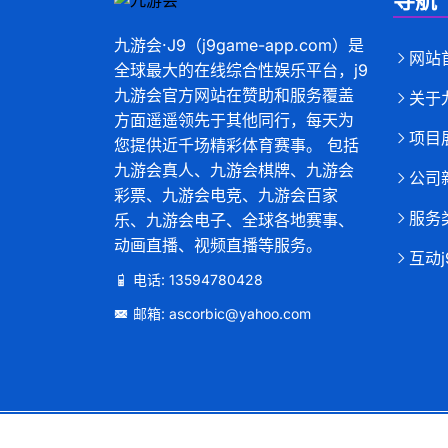
导航
九游会·J9（j9game-app.com）是
网站
全球最大的在线综合性娱乐平台，j9
九游会官方网站在赞助和服务覆盖
关于
方面遥遥领先于其他同行，每天为
项目
您提供近千场精彩体育赛事。 包括
九游会真人、九游会棋牌、九游会
公司
彩票、九游会电竞、九游会百家
服务
乐、九游会电子、全球各地赛事、
动画直播、视频直播等服务。
互动
电话: 13594780428
邮箱: ascorbic@yahoo.com