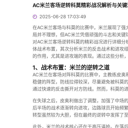
AC米兰客场逆转科莫精彩战况解析与关键
2025-06-28 17:03:49
在AC米兰客场与科莫的比赛中，米兰展现了强
局并不理想，但AC米兰凭借顽强的斗志和关键
对AC米兰客场逆转科莫的精彩战况进行详细分
体战术布置，其次分析米兰的反击战术和进攻组
的作用，尤其是进攻端的表现。通过这些分析，
1、战术布置：米兰的逆转之道
AC米兰在客场对阵科莫的比赛中，主教练皮奥
稳健的阵型，防线拉得较深，尽量避免被科莫
通过快速的反击撕开对方防线。然而，科莫的
在失球之后，皮奥利做出了调整，加强了中场
后半场的战术逐渐转向进攻，边路球员开始频
转型虽然较为大胆，但在最终的逆转中发挥了
此外，米兰的战术核心还在于高压逼抢。在落