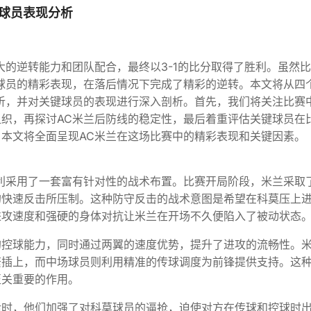
球员表现分析
大的逆转能力和团队配合，最终以3-1的比分取得了胜利。虽然
球员的精彩表现，在落后情况下完成了精彩的逆转。本文将从四
析，并对关键球员的表现进行深入剖析。首先，我们将关注比赛
织，再探讨AC米兰后防线的稳定性，最后着重评估关键球员在
本文将全面呈现AC米兰在这场比赛中的精彩表现和关键因素。
利采用了一套富有针对性的战术布置。比赛开局阶段，米兰采取
的快速反击所压制。这种防守反击的战术意图是希望在科莫压上
进攻速度和强硬的身体对抗让米兰在开场不久便陷入了被动状态
的控球能力，同时通过两翼的速度优势，提升了进攻的流畅性。
繁插上，而中场球员则利用精准的传球调度为前锋提供支持。这
至关重要的作用。
后时，他们加强了对科莫球员的逼抢，迫使对方在传球和控球时