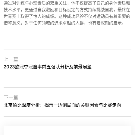
通过对训练与心理素质的双重关注，他不仅提高了自己的身体素质和
技术水平，更通过自我激励和目标设定的方式持续挑战自我，最终在
世青赛上取得了惊人的成绩。这种成功经验不仅对运动员有着重要的
借鉴意义，对于任何领域的追求卓越的人群，也有着深刻的启示。
上一篇
2023欧冠夺冠赔率前五强队分析及前景展望
下一篇
北京德比深度分析：揭示一边倒局面的关键因素与比赛走向