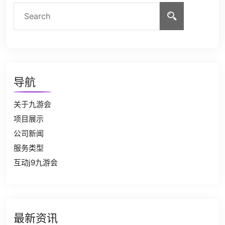
导航
关于九游会
项目展示
公司新闻
服务类型
互动j9九游会
最新资讯