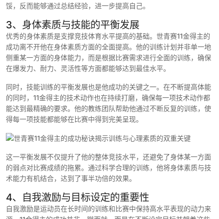
馁，反而能够通过总结经验，进一步提高自己。
3、身体素质与技能的平衡发展
优秀的身体素质是支撑竞技体育水平提高的基础。世青赛11金得主的
成功离不开他在身体素质方面的全面提高。他的训练计划并非单一地
侧重某一方面的身体能力，而是根据比赛需求进行全面的训练，确保
在爆发力、耐力、灵活性等方面都能够达到最佳水平。
同时，技能训练的平衡发展也是他成功的关键之一。在不断提高体能
的同时，11金得主的技术动作也在持续打磨，确保每一项技术动作都
能达到最精确的要求。他的教练团队帮助他通过不断反复的训练，使
得每一项技能都能够在比赛中得到完美呈现。
这一平衡发展不仅提升了他的整体竞技水平，还避免了身体某一方面
的弱点对比赛成绩的拖累。通过科学合理的训练，他将身体素质与技
术能力有机结合，达到了事半功倍的效果。
4、自我激励与目标设定的重要性
自我激励是运动员在长时间的训练和比赛中保持高水平表现的动力来