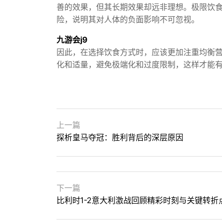
善的效果，但其长期效果却远非理想。极限饮
险，说明其对人体的负面影响不可忽视。
九游会j9
因此，在选择饮食方式时，应该更加注重均衡
化和适量，避免极端化和过度限制，这样才能
上一篇
探析皇马夺冠：胜利背后的深层原因
下一篇
比利时1-2意大利激战回顾精彩时刻与关键转折