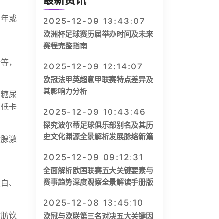
最新资讯
少年或
2025-12-09 13:43:07
欧洲杯足球赛历届举办时间及未来
赛程完整指南
素等，
2025-12-09 12:14:07
欧冠法甲英超意甲联赛特点差异及
其影响力分析
剧糖尿
的低卡
2025-12-09 10:43:46
探究波尔蒂足球俱乐部别名及其历
史文化渊源全景解析发展脉络新篇
状腺激
2025-12-09 09:12:31
全面解析欧国联赛五大关键要素与
赛事趋势深度观察全景解读手册版
蛋白、
2025-12-08 13:45:10
脂肪饮
欧冠与欧联第三名对决五大关键因