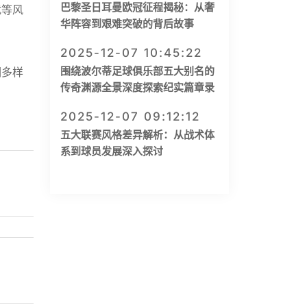
巴黎圣日耳曼欧冠征程揭秘：从奢
扰等风
华阵容到艰难突破的背后故事
2025-12-07 10:45:22
围绕波尔蒂足球俱乐部五大别名的
调多样
传奇渊源全景深度探索纪实篇章录
2025-12-07 09:12:12
五大联赛风格差异解析：从战术体
系到球员发展深入探讨