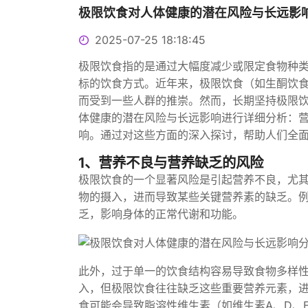
极限饮食对人体健康的潜在风险与长远影
2025-07-25 18:18:45
极限饮食指的是通过大幅度减少或限定食物种
标的饮食方式。近年来，极限饮食（如生酮饮
而受到一些人群的推崇。然而，长期坚持极限
体健康的潜在风险与长远影响进行详细分析：
响。通过对这些方面的深入探讨，帮助人们全
1、营养不良与营养缺乏的风险
极限饮食的一个显著风险是引起营养不良，尤
物的摄入，进而导致某些关键营养素的缺乏。例
乏，影响身体的正常代谢和功能。
此外，过于单一的饮食结构容易导致食物多样
入，但极限饮食往往缺乏这些重要营养元素，
食可能会导致脂溶性维生素（如维生素A、D、