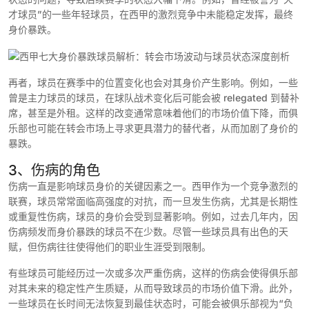
才球员”的一些年轻球员，在西甲的激烈竞争中未能稳定发挥，最终
身价暴跌。
再者，球员在赛季中的位置变化也会对其身价产生影响。例如，一些
曾是主力球员的球员，在球队战术变化后可能会被 relegated 到替补
席，甚至是外租。这样的改变通常意味着他们的市场价值下降，而俱
乐部也可能在转会市场上寻求更具潜力的替代者，从而加剧了身价的
暴跌。
3、伤病的角色
伤病一直是影响球员身价的关键因素之一。西甲作为一个竞争激烈的
联赛，球员常常面临高强度的对抗，而一旦发生伤病，尤其是长期性
或重复性伤病，球员的身价会受到显著影响。例如，过去几年内，因
伤病频发而身价暴跌的球员不在少数。尽管一些球员具有出色的天
赋，但伤病往往使得他们的职业生涯受到限制。
有些球员可能经历过一次或多次严重伤病，这样的伤病会使得俱乐部
对其未来的稳定性产生质疑，从而导致球员的市场价值下滑。此外，
一些球员在长时间无法恢复到最佳状态时，可能会被俱乐部视为“负