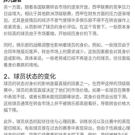
另一方面，随着各国联赛转会市场的逐渐开放，西甲联赛的竞争压力
日益增大。相比于其他欧洲顶级联赛，西甲在财务方面的压力逐渐增
加，尤其是疫情后的经济不景气使得许多俱乐部不得不在转会操作上
收紧资金，从而影响了球员的身价评估。在这个背景下，一些原本身
价较高的球员由于市场萎缩，开始经历身价的下滑。
同时，俱乐部的战略调整也影响着球员的身价。例如，一些球员由于
合同年限接近尾声，转会市场上的需求减少，这些因素都会对其身价
造成影响。具体来说，一些老将或已经不再是主力的球员，往往面临
着身价暴跌的境地。
2、球员状态的变化
球员的状态对身价的影响是最直接的因素之一。在西甲这样的顶级联
赛中，球员的表现直接决定了他们的市场价值。如果一名球员在赛季
中表现不佳，或者长期未能找回巅峰状态，其身价自然会出现下滑。
这些球员通常在转会市场上并不被俱乐部高层看好，导致转会价格大
幅下降。
此外，球员状态的起伏往往与心理因素、训练状况以及比赛中的表现
密切相关。有些球员曾在过去的赛季中表现突出，但由于伤病或心理
状态的问题，导致后续赛季的状态大幅下滑。例如，曾经被誉为“天