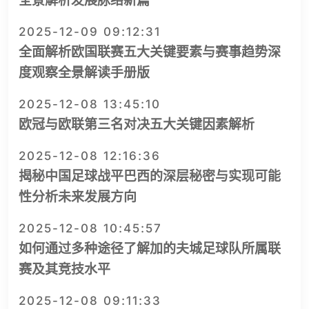
全景解析发展脉络新篇
2025-12-09 09:12:31
全面解析欧国联赛五大关键要素与赛事趋势深
度观察全景解读手册版
2025-12-08 13:45:10
欧冠与欧联第三名对决五大关键因素解析
2025-12-08 12:16:36
揭秘中国足球战平巴西的深层秘密与实现可能
性分析未来发展方向
2025-12-08 10:45:57
如何通过多种途径了解加的夫城足球队所属联
赛及其竞技水平
2025-12-08 09:11:33