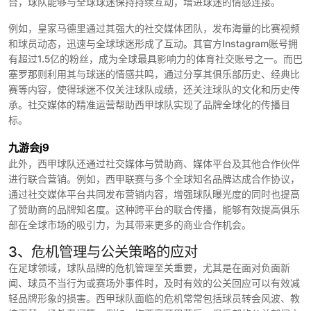
台，球队能够与全球球迷保持持续互动，增进球迷的情感连接。
例如，皇家马德里通过其强大的社交媒体团队，发布海量的比赛视频
和球员动态，迅速与全球球迷形成了互动。其官方Instagram账号拥
有超过1.5亿的粉丝，成为全球最具影响力的体育社交账号之一。而巴
塞罗那则利用其与球迷的情感共鸣，通过分享其俱乐部历史、经典比
赛等内容，使得球迷不仅关注球队成绩，还关注球队的文化和历史传
承。社交媒体的精准运营帮助西甲球队实现了品牌全球化的传播目
标。
九游会j9
此外，西甲球队还通过社交媒体与赞助商、媒体平台及其他合作伙伴
进行联合营销。例如，西甲联赛与多个全球知名品牌达成合作协议，
通过社交媒体平台共同发布营销内容，增强球队曝光度的同时也提高
了赞助商的品牌知名度。这种跨平台的联合传播，能够有效提高俱乐
部在全球市场的吸引力，为其带来更多的商业合作机会。
3、危机管理与公关策略的应对
在足球领域，球队品牌的危机管理至关重要，尤其是在面对负面新
闻、球员不当行为或赛场外事件时，及时有效的公关回应可以有效减
轻品牌形象的损害。西甲球队面临的危机常常包括球员转会风波、教