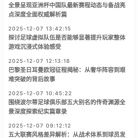
全景呈现亚洲杯中国队最新赛程动态与备战亮
点深度全面权威解析篇
2025-12-07 13:42:15
探讨足球虚拟队伍是否能够显著提升玩家整体
游戏沉浸式体验感受
2025-12-07 12:13:18
巴黎圣日耳曼欧冠征程揭秘：从奢华阵容到艰
难突破的背后故事
2025-12-07 10:45:22
围绕波尔蒂足球俱乐部五大别名的传奇渊源全
景深度探索纪实篇章录
2025-12-07 09:12:12
五大联赛风格差异解析：从战术体系到球员发