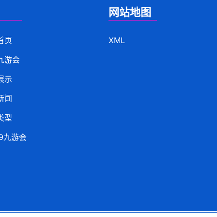
网站地图
首页
XML
九游会
展示
新闻
类型
j9九游会