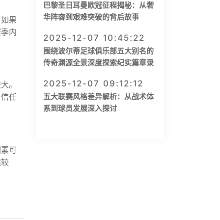
巴黎圣日耳曼欧冠征程揭秘：从奢
华阵容到艰难突破的背后故事
。如果
赛季内
2025-12-07 10:45:22
围绕波尔蒂足球俱乐部五大别名的
传奇渊源全景深度探索纪实篇章录
2025-12-07 09:12:12
较大。
好信任
五大联赛风格差异解析：从战术体
系到球员发展深入探讨
因素可
然较