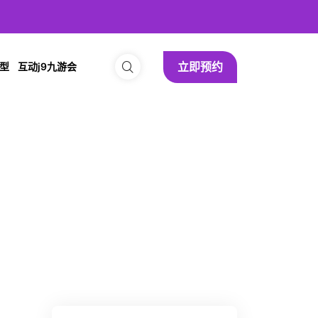
立即预约
型
互动j9九游会