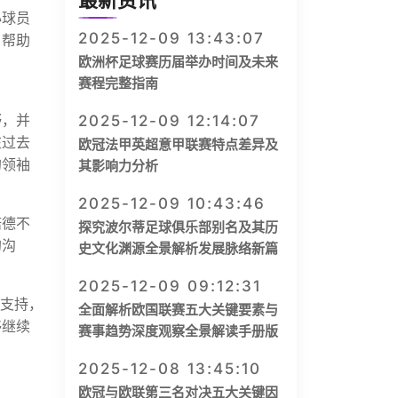
最新资讯
心球员
2025-12-09 13:43:07
，帮助
欧洲杯足球赛历届举办时间及未来
赛程完整指南
野，并
2025-12-09 12:14:07
在过去
欧冠法甲英超意甲联赛特点差异及
的领袖
其影响力分析
2025-12-09 10:43:46
诺德不
探究波尔蒂足球俱乐部别名及其历
的沟
史文化渊源全景解析发展脉络新篇
2025-12-09 09:12:31
相支持，
全面解析欧国联赛五大关键要素与
够继续
赛事趋势深度观察全景解读手册版
2025-12-08 13:45:10
欧冠与欧联第三名对决五大关键因