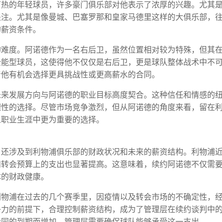
可热的年轻球员，许多豪门俱乐部对他表示了浓厚的兴趣。尤其
关注。尤其是像曼城、巴塞罗那和皇家马德里这样的大俱乐部，
的薪资条件。
的难度。阿诺德作为一名右后卫，虽然位置相对较为特殊，但其
全能型球员，这使得他不仅仅是右后卫，更是球队整体战术中不
着他有机会选择更具挑战性或更高薪水的合同。
未来发展方向与阿诺德的职业目标高度契合。这种信任和情感的
理性的选择。尽管市场竞争激烈，但从阿诺德的角度来看，留在
人职业生涯中更为重要的选择。
，还涉及到利物浦俱乐部的财政状况和未来的薪资结构。利物浦
和转会预算上的支出也显著提高。这意味着，续约阿诺德不仅需
体的财政健康。
利物浦在过去的几个赛季里，因疫情以及转会市场的不确定性，
争力的前提下，合理控制薪资结构，成为了管理层在续约谈判中
合同的到期而增加，管理层需要确保球队能够承受这一支出。