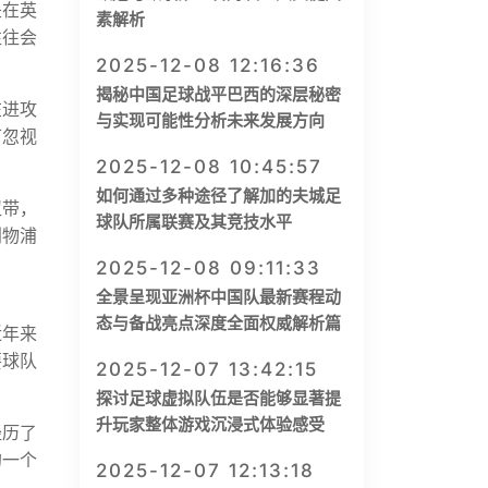
是在英
素解析
往往会
2025-12-08 12:16:36
揭秘中国足球战平巴西的深层秘密
在进攻
与实现可能性分析未来发展方向
可忽视
2025-12-08 10:45:57
如何通过多种途径了解加的夫城足
纽带，
球队所属联赛及其竞技水平
利物浦
2025-12-08 09:11:33
全景呈现亚洲杯中国队最新赛程动
态与备战亮点深度全面权威解析篇
近年来
要球队
2025-12-07 13:42:15
探讨足球虚拟队伍是否能够显著提
升玩家整体游戏沉浸式体验感受
经历了
的一个
2025-12-07 12:13:18