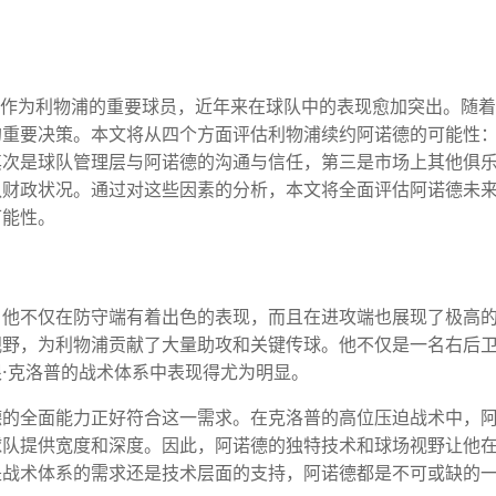
Arnold）作为利物浦的重要球员，近年来在球队中的表现愈加突出。随
的重要决策。本文将从四个方面评估利物浦续约阿诺德的可能性
其次是球队管理层与阿诺德的沟通与信任，第三是市场上其他俱
队财政状况。通过对这些因素的分析，本文将全面评估阿诺德未
可能性。
。他不仅在防守端有着出色的表现，而且在进攻端也展现了极高
视野，为利物浦贡献了大量助攻和关键传球。他不仅是一名右后
·克洛普的战术体系中表现得尤为明显。
德的全面能力正好符合这一需求。在克洛普的高位压迫战术中，
球队提供宽度和深度。因此，阿诺德的独特技术和球场视野让他
是战术体系的需求还是技术层面的支持，阿诺德都是不可或缺的