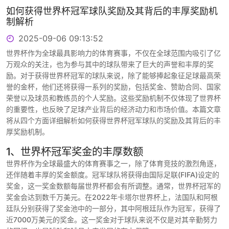
如何获得世界杯冠军球队奖励及其背后的丰厚奖励机
制解析
2025-09-06 09:13:52
世界杯作为全球最具影响力的体育赛事，不仅在全球范围内吸引了亿
万观众的关注，也为参与其中的球队带来了巨大的声誉和丰厚的奖
励。对于获得世界杯冠军的球队来说，除了能够捧起象征足球最高荣
誉的金杯，他们还将获得一系列的奖励，包括奖金、赞助合同、国家
荣誉以及球员和教练员的个人奖励。这些奖励机制不仅体现了世界杯
的重要性，也反映了足球产业背后的经济动力和市场价值。本篇文章
将从四个方面详细解析如何获得世界杯冠军球队的奖励及其背后的丰
厚奖励机制。
1、世界杯冠军奖金的丰厚数额
世界杯作为全球最盛大的体育赛事之一，除了体育竞技的激烈角逐，
还伴随着丰厚的奖金额度。冠军球队将获得由国际足联(FIFA)设定的
奖金，这一奖金数额每届世界杯都会有所调整。通常，世界杯冠军的
奖金会达到数千万美元。在2022年卡塔尔世界杯上，法国队和阿根
廷队分别获得了奖金池中的一部分，其中阿根廷队作为冠军，获得了
近7000万美元的奖金。这一奖金对于球队来说不仅是对其辛勤努力