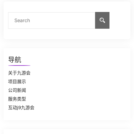
导航
关于九游会
项目展示
公司新闻
服务类型
互动j9九游会