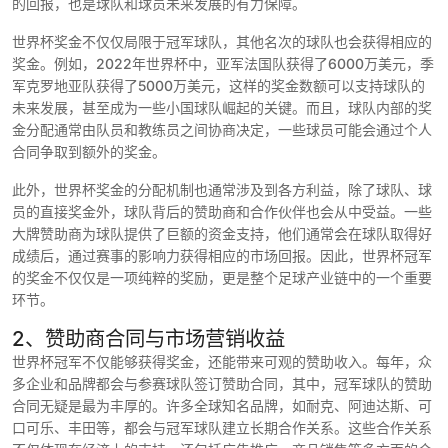
的回报，也是球队和球员未来发展的有力保障。
世界杯奖金不仅仅局限于冠军球队，其他名次的球队也会获得相应的
奖金。例如，2022年世界杯中，亚军法国队获得了6000万美元，季
军克罗地亚队获得了5000万美元，这样的奖金数额可以支持球队的
未来发展，甚至成为一些小国球队崛起的关键。而且，球队内部的奖
金分配通常由队员和教练员之间协商决定，一些球员可能会通过个人
合同争取到额外的奖金。
此外，世界杯奖金的分配机制也通常涉及到各方利益，除了球队、球
员的直接奖金外，球队背后的赞助商和合作伙伴也会从中受益。一些
大牌赞助商为球队提供了巨额的资金支持，他们通常会在球队取得好
成绩后，通过赛事的影响力获得相应的市场回报。因此，世界杯冠军
的奖金不仅仅是一项纯粹的奖励，更是整个足球产业链中的一个重要
环节。
2、赞助商合同与市场营销收益
世界杯冠军不仅能够获得奖金，还能带来可观的赞助收入。每年，众
多企业和品牌都会与参赛球队签订赞助合同，其中，冠军球队的赞助
合同无疑是最为丰厚的。许多全球知名品牌，如耐克、阿迪达斯、可
口可乐、丰田等，都会与冠军球队建立长期合作关系。这些合作关系