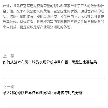
此外，世界杯冠军还为获得荣誉的球队和国家带来了巨大的政治和社
会价值。冠军不仅是团队的荣耀，更是国家的骄傲。通过世界杯的成
功，球队不仅能收获可观的经济利益，还能在国际足坛和社会各界提
升其地位。整体来看，世界杯冠军的奖励机制不仅关乎球员和球队的
个人利益，更是全球足球产业经济活动的体现。
上一篇
如何从战术布局与球员表现分析中甲广西与黑龙江比赛结果
下一篇
意大利足球队世界杯辉煌历程回顾与传奇时刻分析