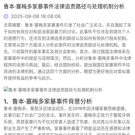
鲁本·塞梅多家暴事件法律追责路径与处理机制分析
2025-09-08 18:08:06
文章摘要：鲁本·塞梅多家暴事件引发了社会广泛关注，并且激起了关
于如何有效应对和惩治家庭暴力的讨论。此事件不仅涉及到球员个人
的道德行为，还涉及到法律追责的路径以及如何有效执行相关机制。
文章将从四个方面深入分析此案件的法律追责路径与处理机制。首
先，介绍案件的基本事实及其社会影响；其次，探讨我国法律体系在
家暴案件中的规定与适用情况；然后，分析对鲁本·塞梅多事件中法律
程序的适用与挑战；最后，结合国际经验，提出我国在家暴案件中应
改进的法律机制。通过这四个方面的分析，期望为更好地应对类似事
件提供有益的参考与启示。
1、鲁本·塞梅多家暴事件背景分析
鲁本·塞梅多，葡萄牙足球运动员，在2019年因涉嫌家暴而被逮捕，
此事引起了社会广泛的关注。事件发生时，塞梅多正效力于葡萄牙俱
乐部，而其家暴行为不仅对受害人造成了伤害，也对其公众形象以及
职业生涯产生了严重影响。家暴事件暴露了明星运动员在道德和法律
方面的责任问题，尤其是在社会公众的高关注下，运动员如何平衡个