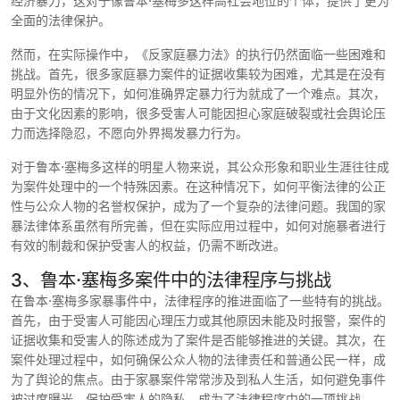
经济暴力，这对于像鲁本·塞梅多这样高社会地位的个体，提供了更为
全面的法律保护。
然而，在实际操作中，《反家庭暴力法》的执行仍然面临一些困难和
挑战。首先，很多家庭暴力案件的证据收集较为困难，尤其是在没有
明显外伤的情况下，如何准确界定暴力行为就成了一个难点。其次，
由于文化因素的影响，很多受害人可能因担心家庭破裂或社会舆论压
力而选择隐忍，不愿向外界揭发暴力行为。
对于鲁本·塞梅多这样的明星人物来说，其公众形象和职业生涯往往成
为案件处理中的一个特殊因素。在这种情况下，如何平衡法律的公正
性与公众人物的名誉权保护，成为了一个复杂的法律问题。我国的家
暴法律体系虽然有所完善，但在实际应用过程中，如何对施暴者进行
有效的制裁和保护受害人的权益，仍需不断改进。
3、鲁本·塞梅多案件中的法律程序与挑战
在鲁本·塞梅多家暴事件中，法律程序的推进面临了一些特有的挑战。
首先，由于受害人可能因心理压力或其他原因未能及时报警，案件的
证据收集和受害人的陈述成为了案件是否能够推进的关键。其次，在
案件处理过程中，如何确保公众人物的法律责任和普通公民一样，成
为了舆论的焦点。由于家暴案件常常涉及到私人生活，如何避免事件
被过度曝光，保护受害人的隐私，成为了法律程序中的一项挑战。