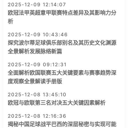
2025-12-09 12:14:07
欧冠法甲英超意甲联赛特点差异及其影响力分
析
2025-12-09 10:43:46
探究波尔蒂足球俱乐部别名及其历史文化渊源
全景解析发展脉络新篇
2025-12-09 09:12:31
全面解析欧国联赛五大关键要素与赛事趋势深
度观察全景解读手册版
2025-12-08 13:45:10
欧冠与欧联第三名对决五大关键因素解析
2025-12-08 12:16:36
揭秘中国足球战平巴西的深层秘密与实现可能