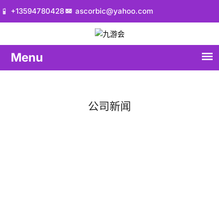
+13594780428
ascorbic@yahoo.com
公司新闻
首页
公司新闻