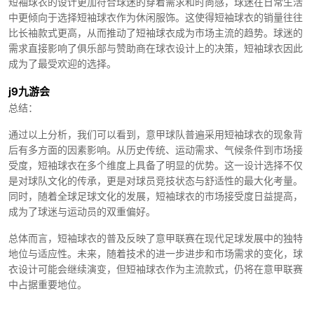
短袖球衣的设计更加符合球迷的穿着需求和时尚感，球迷在日常生活
中更倾向于选择短袖球衣作为休闲服饰。这使得短袖球衣的销量往往
比长袖款式更高，从而推动了短袖球衣成为市场主流的趋势。球迷的
需求直接影响了俱乐部与赞助商在球衣设计上的决策，短袖球衣因此
成为了最受欢迎的选择。
j9九游会
总结：
通过以上分析，我们可以看到，意甲球队普遍采用短袖球衣的现象背
后有多方面的因素影响。从历史传统、运动需求、气候条件到市场接
受度，短袖球衣在多个维度上具备了明显的优势。这一设计选择不仅
是对球队文化的传承，更是对球员竞技状态与舒适性的最大化考量。
同时，随着全球足球文化的发展，短袖球衣的市场接受度日益提高，
成为了球迷与运动员的双重偏好。
总体而言，短袖球衣的普及反映了意甲联赛在现代足球发展中的独特
地位与适应性。未来，随着技术的进一步进步和市场需求的变化，球
衣设计可能会继续演变，但短袖球衣作为主流款式，仍将在意甲联赛
中占据重要地位。