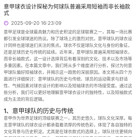
意甲球衣设计探秘为何球队普遍采用短袖而非长袖款
式
2025-09-20 16:23:09
意甲足球是全球最具魅力和历史积淀的足球联赛之一，其每一场比赛
都引发全球球迷的热议。除了球场上的激烈对抗，意甲球队的球衣设
计同样也是球迷们关注的焦点。球衣不仅是球队文化与身份的象征，
还是足球历史与传统的延续。近年来，意甲球队普遍采用短袖球衣，
而非长袖款式，这一设计选择背后有着深刻的文化、技术以及市场等
多重因素。在本篇文章中，我们将从多个维度进行分析，探讨为何意
甲球队偏好短袖球衣，并揭示这一趋势的深层原因。本文将从四个方
面进行详细探讨：意甲球队的历史与传统、球员的运动需求与舒适
性、气候因素对球衣设计的影响以及短袖球衣的市场接受度。通过这
些分析，我们可以更好地理解意甲球衣设计的独特性，以及短袖款式
成为主流的背后逻辑。
1、意甲球队的历史与传统
意甲作为世界足球的顶级联赛之一，其历史悠久，球队文化深厚。每
支意甲球队的球衣设计都承载着浓厚的传统色彩，体现了各自独特的
文化背景与历史积淀。尤其是在球衣款式的选择上，球队往往更倾向