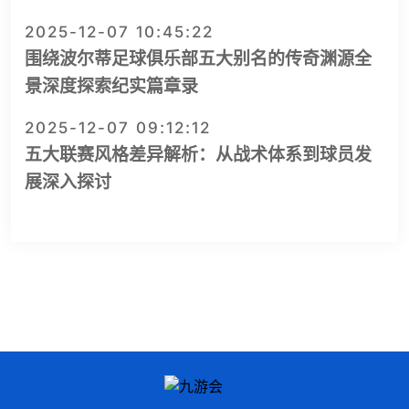
2025-12-07 10:45:22
围绕波尔蒂足球俱乐部五大别名的传奇渊源全
景深度探索纪实篇章录
2025-12-07 09:12:12
五大联赛风格差异解析：从战术体系到球员发
展深入探讨