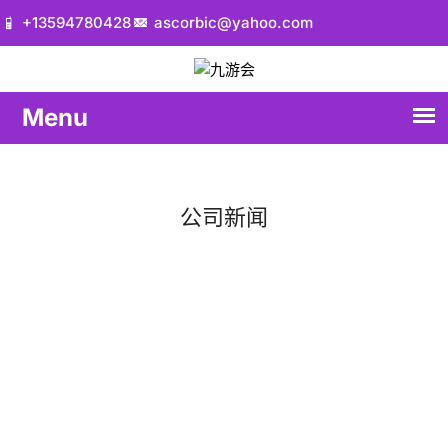
+13594780428
ascorbic@yahoo.com
公司新闻
首页
公司新闻