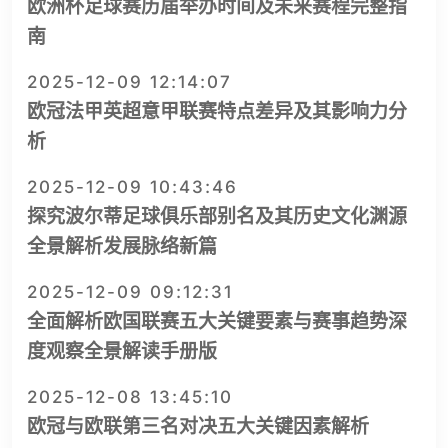
欧洲杯足球赛历届举办时间及未来赛程完整指
南
2025-12-09 12:14:07
欧冠法甲英超意甲联赛特点差异及其影响力分
析
2025-12-09 10:43:46
探究波尔蒂足球俱乐部别名及其历史文化渊源
全景解析发展脉络新篇
2025-12-09 09:12:31
全面解析欧国联赛五大关键要素与赛事趋势深
度观察全景解读手册版
2025-12-08 13:45:10
欧冠与欧联第三名对决五大关键因素解析