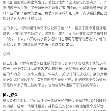
俱乐部和国家队的出色表现，葡萄牙成为了全球足坛的焦点之一。C
罗的传奇故事吸引了全球无数足球爱好者的目光，也帮助葡萄牙的足
球产业得到了更大的发展。葡萄牙的足球基础设施、青训系统也因此
得到了更大的关注和投资。
总的来说，C罗的足球传奇不仅仅属于他个人，更属于整个葡萄牙足
球界。他的影响力超越了足球本身，成为了葡萄牙文化和体育精神的
一部分。未来，C罗的名字将永远铭刻在葡萄牙足球的历史上，他的
贡献和影响也将继续影响未来一代球员的成长。
总结：
综上所述，C罗在葡萄牙国家队的表现与影响力无疑成就了他的足球
传奇。他不仅是球队的进攻核心和队长，更是葡萄牙足球历史上最重
要的人物之一。从个人表现、领导力、关键时刻的决断力，到他对葡
萄牙足球的深远影响，C罗的影响力无处不在。他的成就不仅为葡萄
牙足球带来了历史性的荣誉，也为全球球迷留下了深刻的印象。
j9九游会
通过C罗的故事，我们看到了一名球员如何通过不懈的努力和对胜利
的渴望，成为一代足球巨星，并将自己的影响力传递给整个足球世