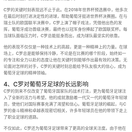
C罗的关键时刻表现远不止于此。在2018年世界杯预选赛中，他多次
在最后时刻打进决定性的进球，帮助葡萄牙挺进世界杯决赛圈。在与
瑞士队的欧国联半决赛中，C罗上演了帽子戏法，凭借他出色的发
挥，葡萄牙成功晋级决赛，最终也以冠军身份捧起了欧国联奖杯。每
当球队面临压力时，C罗总能挺身而出，成为球队最坚实的依靠。
他的表现不仅仅是一种技术上的高超，更是一种精神上的力量。在球
场上，C罗总是能够保持冷静，不论是在比赛的哪个阶段，始终如一
的专注和全力以赴的态度让他在关键时刻能够作出最有效的决策。无
论面对怎样的对手，C罗的关键时刻总能给予队友极大的信心，成为
葡萄牙足球的精神领袖。
4、C罗对葡萄牙足球的长远影响
C罗的到来不仅改变了葡萄牙国家队的战术打法，更为葡萄牙足球注
入了全新的活力与希望。他的成就激励着一代又一代的葡萄牙年轻球
员，使他们对国际赛事充满了渴望和信心。葡萄牙足球的崛起，与C
罗的奋斗精神和卓越表现密切相关，许多年轻球员在他的带领下走上
了职业足球的道路。
不仅如此，C罗还为葡萄牙足球带来了更高的全球关注度。由于他在