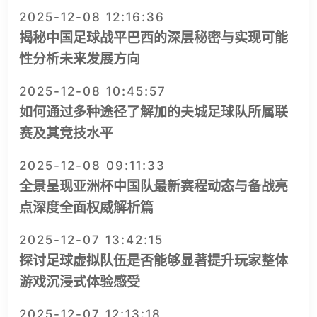
2025-12-08 12:16:36
揭秘中国足球战平巴西的深层秘密与实现可能
性分析未来发展方向
2025-12-08 10:45:57
如何通过多种途径了解加的夫城足球队所属联
赛及其竞技水平
2025-12-08 09:11:33
全景呈现亚洲杯中国队最新赛程动态与备战亮
点深度全面权威解析篇
2025-12-07 13:42:15
探讨足球虚拟队伍是否能够显著提升玩家整体
游戏沉浸式体验感受
2025-12-07 12:13:18