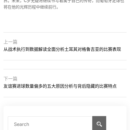
界。未来，C罗无疑将继续书写着属于自己的传奇，而葡萄牙足球也
将在他的光辉历程中继续前行。
上一篇
从战术执行到数据解读全面分析土耳其对格鲁吉亚的比赛表现
下一篇
友谊赛进球数量偏多的五大原因分析与背后隐藏的比赛特点