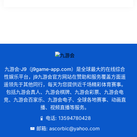
九游会·J9（j9game-app.com）是全球最大的在线综合
性娱乐平台，j9九游会官方网站在赞助和服务覆盖方面遥
遥领先于其他同行，每天为您提供近千场精彩体育赛事。
包括九游会真人、九游会棋牌、九游会彩票、九游会电
竞、九游会百家乐、九游会电子、全球各地赛事、动画直
播、视频直播等服务。
电话: 13594780428
邮箱: ascorbic@yahoo.com