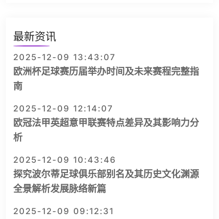
最新资讯
2025-12-09 13:43:07
欧洲杯足球赛历届举办时间及未来赛程完整指
南
2025-12-09 12:14:07
欧冠法甲英超意甲联赛特点差异及其影响力分
析
2025-12-09 10:43:46
探究波尔蒂足球俱乐部别名及其历史文化渊源
全景解析发展脉络新篇
2025-12-09 09:12:31