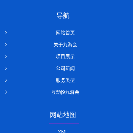
导航
网站首页
关于九游会
项目展示
公司新闻
服务类型
互动j9九游会
网站地图
XML