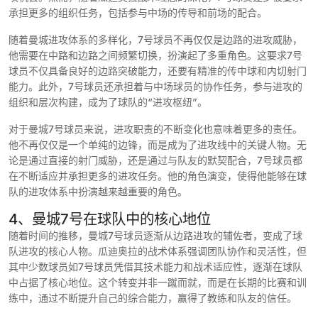
承担更多的组织任务，包括参与中场的传导和前场的配合。
随着曼城进攻体系的多样化，7号球员不再仅仅是边路的进攻威胁，
他需要在中路和边路之间频繁切换，扮演起了多重角色。这要求7号
球员不仅具备良好的边路突破能力，还要有精准的传中球和内切射门
能力。此外，7号球员还承担着与中场球员的协作任务，参与进攻的
组织和层次构建，成为了球队的“进攻枢纽”。
对于曼城7号球员来说，进攻职责的不断变化也意味着更多的责任。
他不再仅仅是一个单纯的边锋，而是成为了进攻线中的关键人物。无
论是通过直接的射门威胁，还是通过与队友的默契配合，7号球员都
在不断适应并承担更多的进攻任务。他的角色演变，使得他能够在球
队的进攻体系中扮演越来越重要的角色。
4、曼城7号在球队中的核心地位
随着时间的推移，曼城7号球员逐渐从边路进攻的辅佐者，变成了球
队进攻的核心人物。瓜迪奥拉的战术体系强调团队协作和灵活性，但
其中少数球员如7号球员凭借其技术能力和战术适应性，逐渐在球队
中占据了核心地位。这个转变并非一蹴而就，而是在长期的比赛和训
练中，通过不断提升自己的综合能力，赢得了教练和队友的信任。