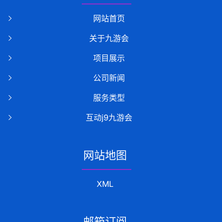
网站首页
关于九游会
项目展示
公司新闻
服务类型
互动j9九游会
网站地图
XML
邮箱订阅