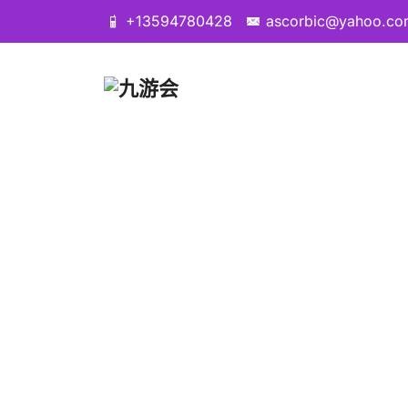
+13594780428
ascorbic@yahoo.co