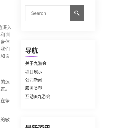
将深入
解和训
用身体
，我们
导航
位和贡
关于九游会
项目展示
公司新闻
术的运
服务类型
位置。
互动j9九游会
便在争
迹的敏