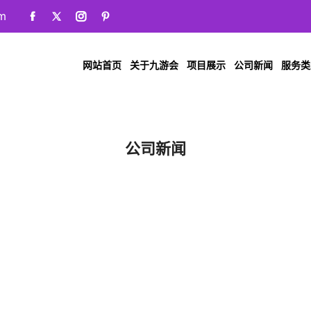
m
网站首页
关于九游会
项目展示
公司新闻
服务类
公司新闻
首页
公司新闻