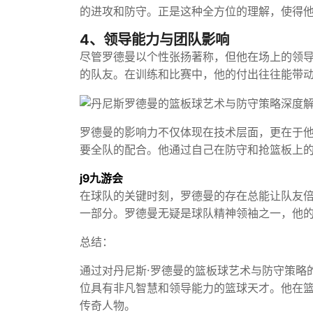
的进攻和防守。正是这种全方位的理解，使得
4、领导能力与团队影响
尽管罗德曼以个性张扬著称，但他在场上的领
的队友。在训练和比赛中，他的付出往往能带
罗德曼的影响力不仅体现在技术层面，更在于
要全队的配合。他通过自己在防守和抢篮板上
j9九游会
在球队的关键时刻，罗德曼的存在总能让队友
一部分。罗德曼无疑是球队精神领袖之一，他
总结：
通过对丹尼斯·罗德曼的篮板球艺术与防守策略
位具有非凡智慧和领导能力的篮球天才。他在篮
传奇人物。