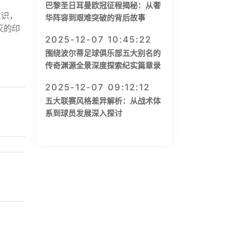
巴黎圣日耳曼欧冠征程揭秘：从奢
意识，
华阵容到艰难突破的背后故事
灭的印
2025-12-07 10:45:22
围绕波尔蒂足球俱乐部五大别名的
传奇渊源全景深度探索纪实篇章录
2025-12-07 09:12:12
五大联赛风格差异解析：从战术体
系到球员发展深入探讨