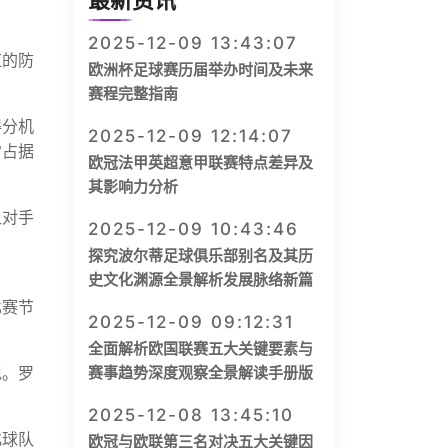
最新资讯
2025-12-09 13:43:07
应的防
欧洲杯足球赛历届举办时间及未来
赛程完整指南
得分机
2025-12-09 12:14:07
常占据
欧冠法甲英超意甲联赛特点差异及
其影响力分析
让对手
2025-12-09 10:43:46
探究波尔蒂足球俱乐部别名及其历
史文化渊源全景解析发展脉络新篇
比赛节
2025-12-09 09:12:31
全面解析欧国联赛五大关键要素与
现。罗
赛事趋势深度观察全景解读手册版
2025-12-08 13:45:10
化球队
欧冠与欧联第三名对决五大关键因