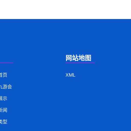
网站地图
首页
XML
九游会
展示
新闻
类型