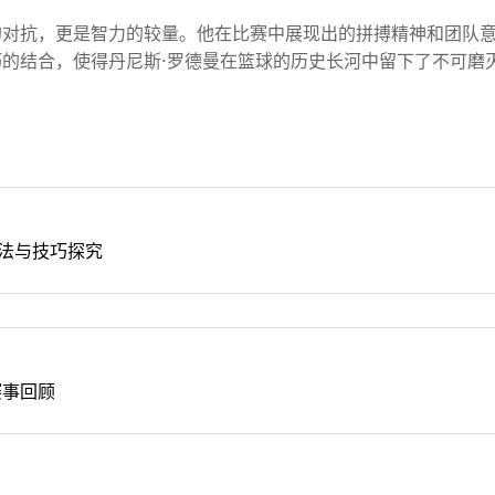
的对抗，更是智力的较量。他在比赛中展现出的拼搏精神和团队
的结合，使得丹尼斯·罗德曼在篮球的历史长河中留下了不可磨
方法与技巧探究
赛事回顾