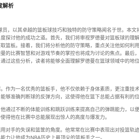
度解析
的球员，以其卓越的篮板球技巧和独特的防守策略闻名于世。本文
角度探讨他的成功之道。首先，我们将审视罗德曼对篮板球的理
获取篮板。接着，我们将分析他的防守策略，重点关注他如何利
德曼的比赛智慧和对游戏节奏的掌控也将成为讨论的焦点。最后
。通过这些分析，读者将能够全面理解罗德曼在篮球领域中的地
解。作为一名优秀的篮板手，他不仅依赖于身体素质，更注重技
，能够准确判断球的反弹方向，这使得他在篮下总能占据有利的
。他通过不断的体能训练和跳跃训练来提高自己的弹跳能力，以
持使得他在比赛中总能展现出惊人的高度与爆发力。
利用对手的失误和篮筐的角度。他常常在比赛中表现出对投篮轨
能力让他成为NBA历史上最顶尖的篮板手之一。