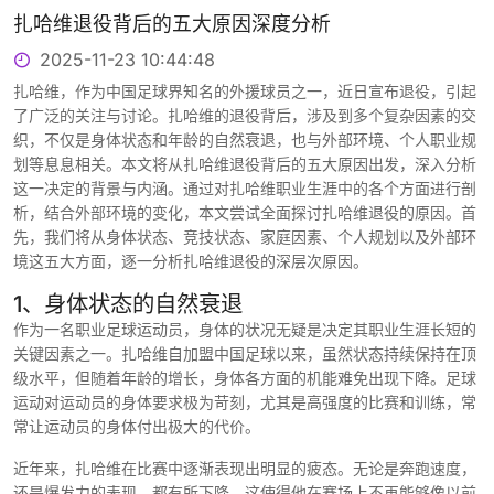
扎哈维退役背后的五大原因深度分析
2025-11-23 10:44:48
扎哈维，作为中国足球界知名的外援球员之一，近日宣布退役，引起
了广泛的关注与讨论。扎哈维的退役背后，涉及到多个复杂因素的交
织，不仅是身体状态和年龄的自然衰退，也与外部环境、个人职业规
划等息息相关。本文将从扎哈维退役背后的五大原因出发，深入分析
这一决定的背景与内涵。通过对扎哈维职业生涯中的各个方面进行剖
析，结合外部环境的变化，本文尝试全面探讨扎哈维退役的原因。首
先，我们将从身体状态、竞技状态、家庭因素、个人规划以及外部环
境这五大方面，逐一分析扎哈维退役的深层次原因。
1、身体状态的自然衰退
作为一名职业足球运动员，身体的状况无疑是决定其职业生涯长短的
关键因素之一。扎哈维自加盟中国足球以来，虽然状态持续保持在顶
级水平，但随着年龄的增长，身体各方面的机能难免出现下降。足球
运动对运动员的身体要求极为苛刻，尤其是高强度的比赛和训练，常
常让运动员的身体付出极大的代价。
近年来，扎哈维在比赛中逐渐表现出明显的疲态。无论是奔跑速度，
还是爆发力的表现，都有所下降。这使得他在赛场上不再能够像以前