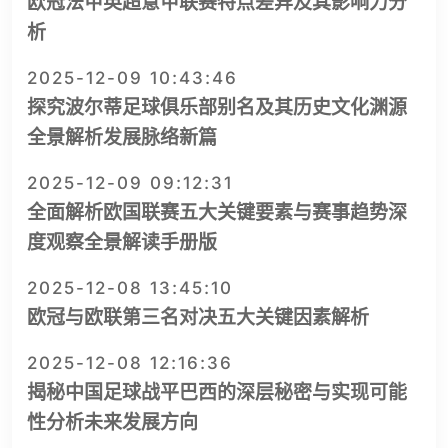
欧冠法甲英超意甲联赛特点差异及其影响力分
析
2025-12-09 10:43:46
探究波尔蒂足球俱乐部别名及其历史文化渊源
全景解析发展脉络新篇
2025-12-09 09:12:31
全面解析欧国联赛五大关键要素与赛事趋势深
度观察全景解读手册版
2025-12-08 13:45:10
欧冠与欧联第三名对决五大关键因素解析
2025-12-08 12:16:36
揭秘中国足球战平巴西的深层秘密与实现可能
性分析未来发展方向