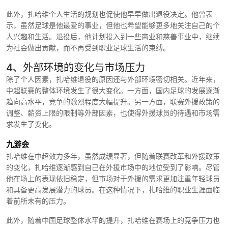
此外，扎哈维个人生活的规划也促使他早早做出退役决定。他曾表
示，虽然足球是他最爱的事业，但他也希望能够更多地关注自己的个
人兴趣和生活。退役后，他计划投入到一些商业和慈善事业中，继续
为社会做出贡献，而不再受到职业足球生活的束缚。
4、外部环境的变化与市场压力
除了个人因素，扎哈维退役的原因还与外部环境密切相关。近年来，
中超联赛的整体环境发生了很大变化。一方面，国内足球的发展逐渐
趋向高水平，竞争的激烈程度大幅提升。另一方面，联赛外援政策的
调整、薪资上限的限制等外部因素，也使得外援球员的待遇和市场需
求发生了变化。
九游会
扎哈维在中超效力多年，虽然成绩显著，但随着联赛改革和外援政策
的变化，扎哈维逐渐感到自己在外援市场中的地位受到了影响。尽管
他在场上的表现依旧稳定，但市场对于外援的需求更加注重年轻球员
和具备更高发展潜力的球员。在这种情况下，扎哈维的职业生涯面临
着前所未有的压力。
此外，随着中国足球整体水平的提升，扎哈维在赛场上的竞争压力也