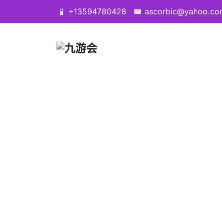
+13594780428
ascorbic@yahoo.co