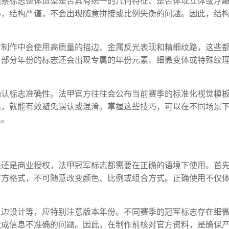
观察标志整体造型是否具有统一的几何特征、是否体现立体或浮
心，结构严谨，不会出现随意拼接或比例失衡的问题。因此，结
方制作中会使用高质量的描边、金属反光表现和精细纹路，这些
，部分年份的标志还会出现专属的年份元素、细微变体或特殊纹
确认标志准确性。法甲官方往往会公布当前赛季的标准化视觉模
准，就能有效避免误认或混淆。掌握这些技巧，可以在不同场景
属。
播还是商业授权，法甲冠军标志都需要在正确的语境下使用。首
官方格式，不可随意改变颜色、比例或组合方式。正确使用不仅
周边设计等，应特别注意版本年份。不同赛季的冠军标志存在细
造成信息不准确的问题。因此，在制作前核对官方资料，是确保