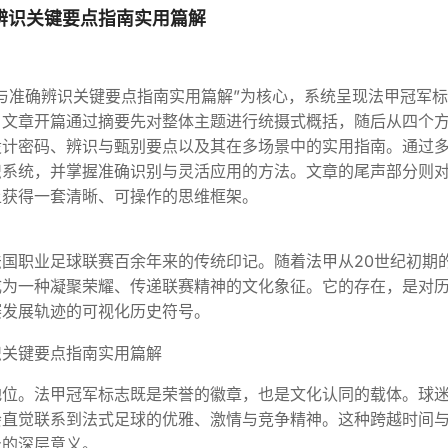
辨识关键要点指南实用篇解
与准确辨识关键要点指南实用篇解”为核心，系统呈现法甲冠军
。文章开篇通过摘要先对整体主题进行统摄式概括，随后从四个
设计密码、辨识与甄别要点以及其在多场景中的实用指南。通过
识系统，并掌握准确识别与灵活应用的方法。文章的尾声部分则
上获得一套清晰、可操作的思维框架。
国职业足球联赛百余年来的传统印记。随着法甲从20世纪初期
成为一种凝聚荣耀、传递联赛精神的文化象征。它的存在，是对
赛发展轨迹的可视化历史符号。
地位。法甲冠军标志既是荣誉的徽章，也是文化认同的载体。球
会直觉联系到法式足球的优雅、激情与竞争精神。这种跨越时间
身的深层意义。