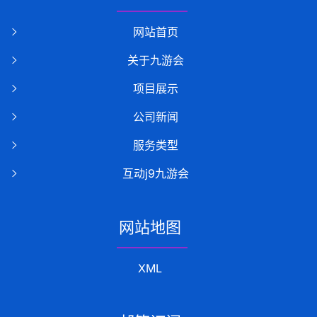
网站首页
关于九游会
项目展示
公司新闻
服务类型
互动j9九游会
网站地图
XML