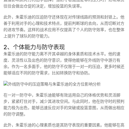
往往会做出仓促的决定，增加投篮的失误率。
此外，朱霍乐迪的压迫防守还体现在对传球线路的预测和封锁上。他
善于利用对手的心理和技术特点，提前判断球的去向，从而切断对方
的进攻节奏。这样的战术应用不仅提高了个人的防守效率，也在整体
上提升了球队的防守能力。
2、个体能力与防守表现
朱霍乐迪的防守能力离不开其卓越的身体素质和技术水平。他的速
度、灵活性以及出色的防守意识，使得他能够在外线防守中游刃有
余。作为一名多面手，他的防守不仅限于一对一的压迫，更多时候还
能够适应不同的防守需求，比如转换防守和协防。
在一对一防守中，朱霍乐迪能够有效运用自己的体格优势和灵活脚
步，紧紧盯住对手，减少其进攻空间。与此同时，他在防守时的预判
能力极为出色，能够迅速反应对手的突破或投篮意图，从而做出相应
的防守调整。
此外，朱霍乐迪的心理素质也是其防守表现的重要因素。他能够在高