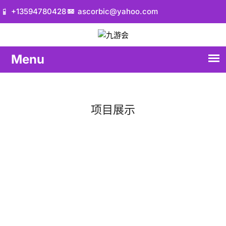
+13594780428
ascorbic@yahoo.com
项目展示
首页
项目展示