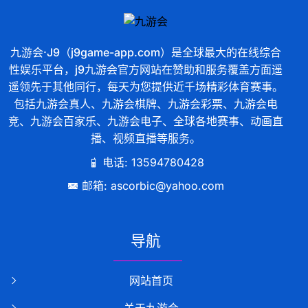
九游会·J9（j9game-app.com）是全球最大的在线综合
性娱乐平台，j9九游会官方网站在赞助和服务覆盖方面遥
遥领先于其他同行，每天为您提供近千场精彩体育赛事。
包括九游会真人、九游会棋牌、九游会彩票、九游会电
竞、九游会百家乐、九游会电子、全球各地赛事、动画直
播、视频直播等服务。
电话: 13594780428
邮箱: ascorbic@yahoo.com
导航
网站首页