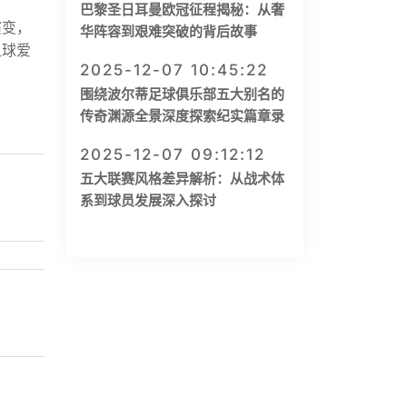
巴黎圣日耳曼欧冠征程揭秘：从奢
演变，
华阵容到艰难突破的背后故事
足球爱
2025-12-07 10:45:22
围绕波尔蒂足球俱乐部五大别名的
传奇渊源全景深度探索纪实篇章录
2025-12-07 09:12:12
五大联赛风格差异解析：从战术体
系到球员发展深入探讨