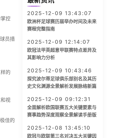
最新资讯
2025-12-09 13:43:07
的掌控
欧洲杯足球赛历届举办时间及未来
赛程完整指南
守球员措
2025-12-09 12:14:07
欧冠法甲英超意甲联赛特点差异及
其影响力分析
2025-12-09 10:43:46
这样的
探究波尔蒂足球俱乐部别名及其历
史文化渊源全景解析发展脉络新篇
2025-12-09 09:12:31
性和视
全面解析欧国联赛五大关键要素与
赛事趋势深度观察全景解读手册版
出极佳的
2025-12-08 13:45:10
欧冠与欧联第三名对决五大关键因