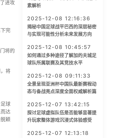
加了进攻
素解析
2025-12-08 12:16:36
揭秘中国足球战平巴西的深层秘密
离下完
与实现可能性分析未来发展方向
2025-12-08 10:45:57
开门将的
如何通过多种途径了解加的夫城足
球队所属联赛及其竞技水平
门，将
2025-12-08 09:11:33
全景呈现亚洲杯中国队最新赛程动
态与备战亮点深度全面权威解析篇
对足球
2025-12-07 13:42:15
从而达
探讨足球虚拟队伍是否能够显著提
中脱颖
升玩家整体游戏沉浸式体验感受
2025-12-07 12:13:18