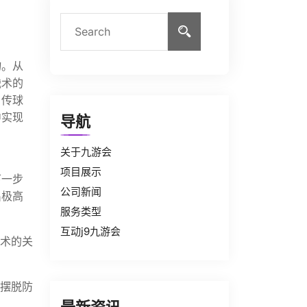
物。从
战术的
、传球
中实现
导航
关于九游会
项目展示
下一步
公司新闻
出极高
服务类型
互动j9九游会
技术的关
并摆脱防