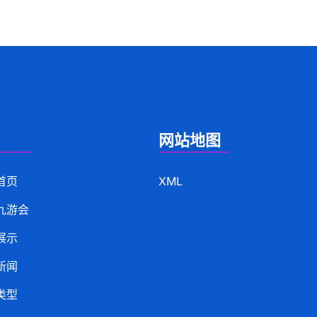
网站地图
首页
XML
九游会
展示
新闻
类型