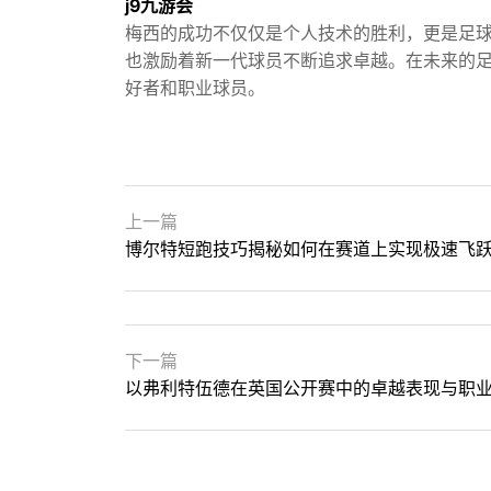
j9九游会
梅西的成功不仅仅是个人技术的胜利，更是足
也激励着新一代球员不断追求卓越。在未来的
好者和职业球员。
上一篇
博尔特短跑技巧揭秘如何在赛道上实现极速飞
下一篇
以弗利特伍德在英国公开赛中的卓越表现与职