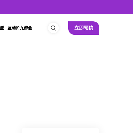
立即预约
型
互动j9九游会