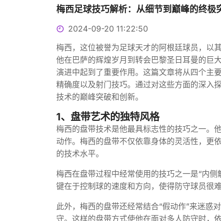
梅西足球技巧解析：从细节到巅峰的终极
2024-09-20 11:22:50
梅西，这位被誉为足球天才的阿根廷球员，以
他在巴萨的辉煌岁月到转会巴黎圣日耳曼的巨
演进中起到了重要作用。这篇文章将从四个主
精确度以及射门技巧。通过对这些方面的深入
技术的巅峰突破和创新。
1、盘带艺术的独特风格
梅西的盘带技术是他最具标志性的技巧之一。
动作。梅西的盘带不仅依靠身体的灵活性，更
的技术水平。
梅西在盘带过程中经常使用的技巧之一是“内侧
键在于控制球的速度和方向，使得防守球员很
此外，梅西的盘带还经常结合“假动作”来迷惑
守。这样的盘带方式使他在面对多人防守时，