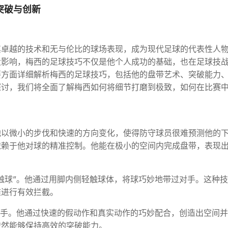
突破与创新
其卓越的技术和无与伦比的球场表现，成为现代足球的代表性人
大影响，梅西的足球技巧不仅是他个人成功的基础，也在足球技
要方面详细解析梅西的足球技巧，包括他的盘带艺术、突破能力
探讨，我们将全面了解梅西如何将细节打磨到极致，如何在比赛
他以微小的步伐和快速的方向变化，使得防守球员很难预测他的
依赖于他对球的精准控制。他能在极小的空间内完成盘带，表现
触球”。他通过用脚内侧轻触球体，将球巧妙地带过对手。这种
难进行有效拦截。
对手。他通过快速的假动作和真实动作的巧妙配合，创造出空间
依然能够保持高效的突破能力。