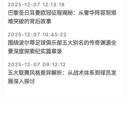
2025-12-07 12:13:18
巴黎圣日耳曼欧冠征程揭秘：从奢华阵容到艰
难突破的背后故事
2025-12-07 10:45:22
围绕波尔蒂足球俱乐部五大别名的传奇渊源全
景深度探索纪实篇章录
2025-12-07 09:12:12
五大联赛风格差异解析：从战术体系到球员发
展深入探讨