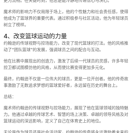
更为流畅。在关键时刻，他总是能冷静地传递信心与决心。
魔术师的影响力不仅局限于场上，他的个性魅力和社会责任感，使得
他成为了篮球界的重要代表。通过积极参与社区活动，他为年轻球员
树立了榜样。
4、改变篮球运动的力量
约翰逊的传球视野与控场能力，改变了现代篮球的打法。他的风格推
动了“团队篮球”的发展，强调球员之间的配合与互动。
他在比赛中展现出的创造力，激发了后续一代球员的灵感，许多年轻
控卫都试图模仿他的风格，从而使比赛变得更加多元化。
最终，约翰逊不仅是一位伟大的球员，更是一位开创者。他的传奇故
事激励了无数追求梦想的篮球爱好者，永远留在历史的舞台上。
总结：
魔术师约翰逊的传球视野与控场能力，展现了他在篮球领域的独特魅
力。他通过卓越的传球艺术、智慧的场上决策、卓越的领导风格及对
篮球运动的深远影响，定义了自己在体育史上的地位。
无论是作为球员还是社会活动家，约翰逊的传奇将永远激励着未来的