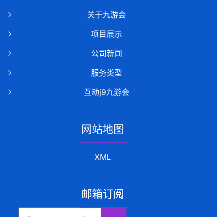
关于九游会
项目展示
公司新闻
服务类型
互动j9九游会
网站地图
XML
邮箱订阅