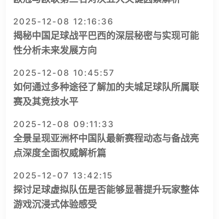
2025-12-08 12:16:36
揭秘中国足球战平巴西的深层秘密与实现可能
性分析未来发展方向
2025-12-08 10:45:57
如何通过多种途径了解加的夫城足球队所属联
赛及其竞技水平
2025-12-08 09:11:33
全景呈现亚洲杯中国队最新赛程动态与备战亮
点深度全面权威解析篇
2025-12-07 13:42:15
探讨足球虚拟队伍是否能够显著提升玩家整体
游戏沉浸式体验感受