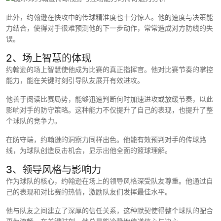
此外，约翰逊在快攻中的传球精准度也十分惊人。他的速度与决策能
力结合，使得对手很难预测他的下一步动作，常常造成对方防线的失
误。
2、场上智慧的体现
约翰逊的场上智慧使他成为比赛的真正指挥官。他对比赛节奏的掌控
能力，能在关键时刻引导队友展开有效进攻。
他善于阅读比赛局势，能够迅速判断何时加速进攻或放缓节奏，以此
影响对手的防守策略。这种能力不仅提升了自己的表现，也提升了整
个球队的竞争力。
在防守端，约翰逊的洞察力同样出色。他能有效预判对手的传球路
线，为球队创造反击机会，显示出他全面的篮球理解。
3、领导风格与影响力
作为球队的核心，约翰逊在场上的领导风格深受队友尊重。他通过自
己的表现和对比赛的热情，激励队友们发挥最佳水平。
他与队友之间建立了深厚的信任关系，这种默契使得整个球队的配合