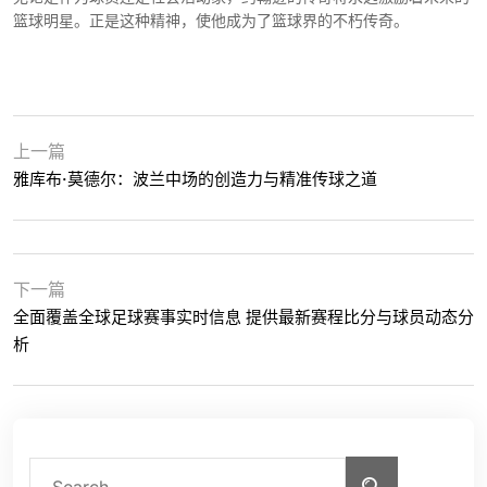
篮球明星。正是这种精神，使他成为了篮球界的不朽传奇。
上一篇
雅库布·莫德尔：波兰中场的创造力与精准传球之道
下一篇
全面覆盖全球足球赛事实时信息 提供最新赛程比分与球员动态分
析