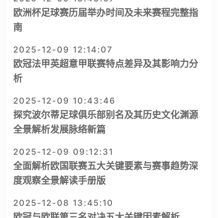
欧洲杯足球赛历届举办时间及未来赛程完整指
南
2025-12-09 12:14:07
欧冠法甲英超意甲联赛特点差异及其影响力分
析
2025-12-09 10:43:46
探究波尔蒂足球俱乐部别名及其历史文化渊源
全景解析发展脉络新篇
2025-12-09 09:12:31
全面解析欧国联赛五大关键要素与赛事趋势深
度观察全景解读手册版
2025-12-08 13:45:10
欧冠与欧联第三名对决五大关键因素解析