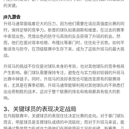
的关键。
j9九游会
升班马通常面临着巨大的压力，因为他们需要在适应高强度比赛的同
时，保持足够的竞争力。新晋的球队如奥胡斯和维堡，在过去的赛季
中表现出色，凭借出色的防守与高效的反击获得了升班的机会。然
而，他们在面对哥本哈根、布隆比等豪门时，往往处于劣势。如何平
衡进攻与防守，在顶级联赛中生存下来，成为了这些升班马的最大挑
战。
升班马的挑战不仅仅是对球队本身的考验，也对其他球队的竞争格局
产生影响。豪门球队需要保持专注，避免在与实力相对较弱的升班马
比赛中掉链子。同时，升班马的良好表现也可能改变原有的联赛排
名，尤其是在赛季初期，升班马通常能够利用对其他球队的不熟悉打
出出奇制胜的战术，这对于整个联赛的排名和格局都具有极大的影
响。
3、关键球员的表现决定战局
在丹超联赛中，关键球员的表现往往决定比赛的走向。对于豪门球队
而言，明星球员是支撑球队成绩的中流砥柱；而对于升班马来说，能
够通过集体努力形成合力是他们在强敌面前立足的关键。新赛季，几