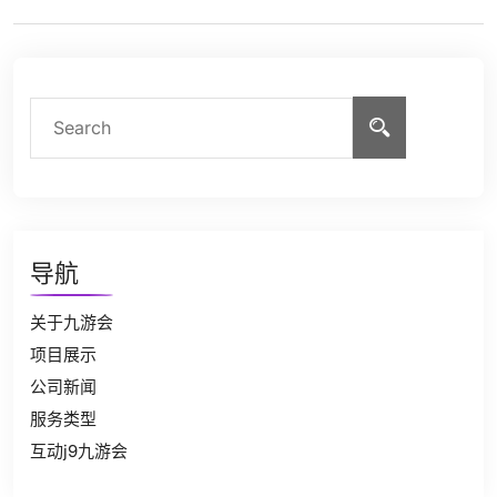
导航
关于九游会
项目展示
公司新闻
服务类型
互动j9九游会