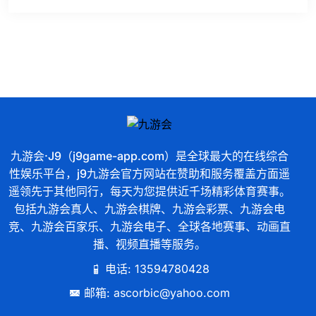
九游会·J9（j9game-app.com）是全球最大的在线综合
性娱乐平台，j9九游会官方网站在赞助和服务覆盖方面遥
遥领先于其他同行，每天为您提供近千场精彩体育赛事。
包括九游会真人、九游会棋牌、九游会彩票、九游会电
竞、九游会百家乐、九游会电子、全球各地赛事、动画直
播、视频直播等服务。
电话: 13594780428
邮箱: ascorbic@yahoo.com