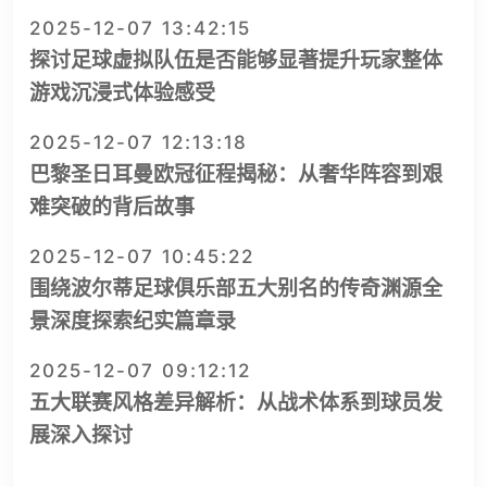
2025-12-07 13:42:15
探讨足球虚拟队伍是否能够显著提升玩家整体
游戏沉浸式体验感受
2025-12-07 12:13:18
巴黎圣日耳曼欧冠征程揭秘：从奢华阵容到艰
难突破的背后故事
2025-12-07 10:45:22
围绕波尔蒂足球俱乐部五大别名的传奇渊源全
景深度探索纪实篇章录
2025-12-07 09:12:12
五大联赛风格差异解析：从战术体系到球员发
展深入探讨