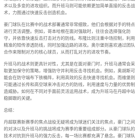
术以及多变的进攻组织。而升班马则可能依赖更加简单直接的反击战
术，力图通过快速反击创造机会。
豪门球队在比赛中的战术部署通常非常细致，他们会根据对手的特点
进行灵活调整。例如，哥本哈根在面对强敌时，往往会选择强化防
守，并依靠快速反击打击对方的防线。布隆比则注重中场控制，利用
精准的短传渗透防线，同时加强边路的进攻。奥尔堡则喜欢通过团队
合作来限制对方的核心球员，从而打乱对方的进攻节奏。
升班马的战术则更具针对性，尤其是在面对豪门时，升班马通常会采
取更加保守的策略，增强防守并利用反击寻找机会。例如，奥胡斯可
能会在防守端布下铁桶阵，利用高效的反击快速寻找机会。而维堡则
可能通过长传和高空球来冲击对方的防线，利用速度与力量的优势制
造威胁。如何在不同对手面前灵活运用战术，成为升班马在丹超中站
稳脚跟的关键。
总结：
丹超联赛新赛季的焦点战役无疑将成为球迷们关注的焦点，豪门之间
的对决以及升班马的挑战将成为赛季的重要组成部分。从豪门球队的
技术对抗到升班马的强力反击，每一场比赛都充满了悬念。豪门球队