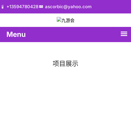
+13594780428
ascorbic@yahoo.com
项目展示
首页
项目展示