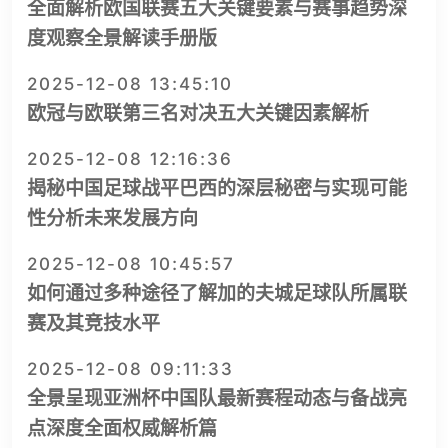
全面解析欧国联赛五大关键要素与赛事趋势深
度观察全景解读手册版
2025-12-08 13:45:10
欧冠与欧联第三名对决五大关键因素解析
2025-12-08 12:16:36
揭秘中国足球战平巴西的深层秘密与实现可能
性分析未来发展方向
2025-12-08 10:45:57
如何通过多种途径了解加的夫城足球队所属联
赛及其竞技水平
2025-12-08 09:11:33
全景呈现亚洲杯中国队最新赛程动态与备战亮
点深度全面权威解析篇