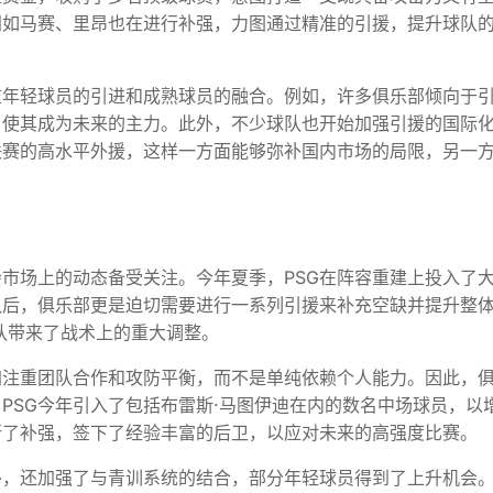
门如马赛、里昂也在进行补强，力图通过精准的引援，提升球队
重年轻球员的引进和成熟球员的融合。例如，许多俱乐部倾向于
，使其成为未来的主力。此外，不少球队也开始加强引援的国际
联赛的高水平外援，这样一方面能够弥补国内市场的局限，另一
市场上的动态备受关注。今年夏季，PSG在阵容重建上投入了
队后，俱乐部更是迫切需要进行一系列引援来补充空缺并提升整
队带来了战术上的重大调整。
加注重团队合作和攻防平衡，而不是单纯依赖个人能力。因此，
PSG今年引入了包括布雷斯·马图伊迪在内的数名中场球员，以
行了补强，签下了经验丰富的后卫，以应对未来的高强度比赛。
外，还加强了与青训系统的结合，部分年轻球员得到了上升机会