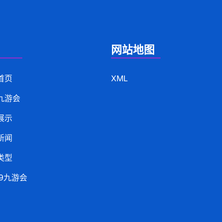
网站地图
首页
XML
九游会
展示
新闻
类型
j9九游会