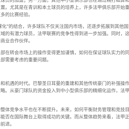
级球员的加盟；另一方面，其他中小型俱乐部也在通过精打细算
位置。尤其是在青训和本土球员的培养上，许多法甲俱乐部开始
更多的比赛经验。
全球化”的结合，许多球队不仅关注国内市场，还逐步拓展到其他国
区域的有潜力球员，法甲联赛的竞争性得到进一步加强。同时，
和商业合作伙伴。
乐部在转会市场上的操作变得更加谨慎，如何在保证球队实力的
乐部需要考虑的重要问题。
争和机遇的时代。巴黎圣日耳曼的重建和其他传统豪门的补强操
策略。从豪门球队的资金投入到中小型俱乐部的精细化运作，法
的整体竞争水平也在不断提升。未来，如何平衡财务管理和竞技
部能否在国际舞台上取得成功的关键。而从整体趋势来看，法甲
向前进。