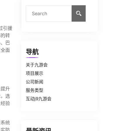
过引援
部的转
路、巴
在全面
导航
关于九游会
项目展示
公司新闻
是提升
服务类型
标，选
互动j9九游会
位经验
和系统
坚实防