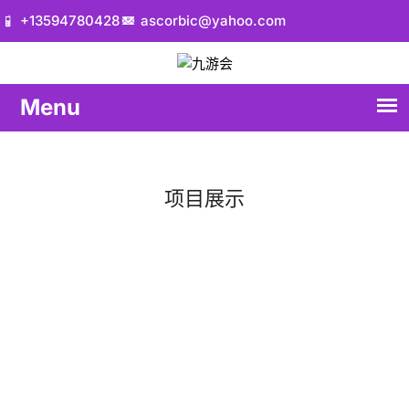
+13594780428
ascorbic@yahoo.com
项目展示
首页
项目展示