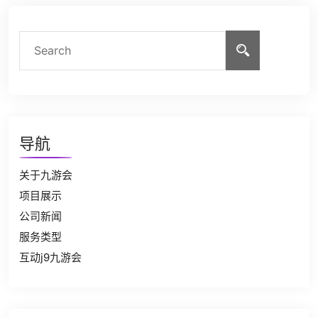
导航
关于九游会
项目展示
公司新闻
服务类型
互动j9九游会