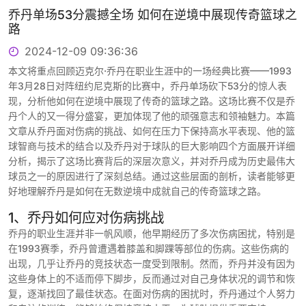
乔丹单场53分震撼全场 如何在逆境中展现传奇篮球之
路
2024-12-09 09:36:36
本文将重点回顾迈克尔·乔丹在职业生涯中的一场经典比赛——1993
年3月28日对阵纽约尼克斯的比赛中，乔丹单场砍下53分的惊人表
现，分析他如何在逆境中展现了传奇的篮球之路。这场比赛不仅是乔
丹个人的又一得分盛宴，更加体现了他的顽强意志和领袖魅力。本篇
文章从乔丹面对伤病的挑战、如何在压力下保持高水平表现、他的篮
球智商与技术的结合以及乔丹对于球队的巨大影响四个方面展开详细
分析，揭示了这场比赛背后的深层次意义，并对乔丹成为历史最伟大
球员之一的原因进行了深刻总结。通过这些层面的剖析，读者能够更
好地理解乔丹是如何在无数逆境中成就自己的传奇篮球之路。
1、乔丹如何应对伤病挑战
乔丹的职业生涯并非一帆风顺，他早期经历了多次伤病困扰，特别是
在1993赛季，乔丹曾遭遇着膝盖和脚踝等部位的伤病。这些伤病的
出现，几乎让乔丹的竞技状态一度受到限制。然而，乔丹并没有因为
这些身体上的不适而停下脚步，反而通过对自己身体状况的调节和恢
复，逐渐找回了最佳状态。在面对伤病的困扰时，乔丹通过个人努力