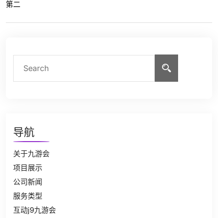
第二
导航
关于九游会
项目展示
公司新闻
服务类型
互动j9九游会