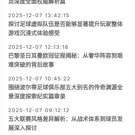
点深度全面权威解析篇
2025-12-07 13:42:15
探讨足球虚拟队伍是否能够显著提升玩家整体
游戏沉浸式体验感受
2025-12-07 12:13:18
巴黎圣日耳曼欧冠征程揭秘：从奢华阵容到艰
难突破的背后故事
2025-12-07 10:45:22
围绕波尔蒂足球俱乐部五大别名的传奇渊源全
景深度探索纪实篇章录
2025-12-07 09:12:12
五大联赛风格差异解析：从战术体系到球员发
展深入探讨