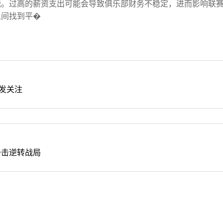
战。过高的薪资支出可能会导致俱乐部财务不稳定，进而影响联
之间找到平�
发关注
一击逆转战局