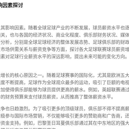
响因素探讨
及其影响因素。随着全球足球产业的不断发展，球员薪资水平也
相关，也与各国的经济状况、商业化程度、俱乐部财务状况、媒
行分析，分别是全球足球经济的整体发展态势、足球俱乐部的财
员市场供需关系与薪资竞争等方面，探讨各大足球联赛球员薪资
因素对足球行业薪资水平的深远影响，提出未来可能的变化方向
续增长的核心原因之一。随着足球赛事的国际化，尤其是欧洲五
程度不断提高，足球作为全球观众最多的运动，吸引了巨额的电
增加使得俱乐部能够为球员提供更高的薪水。例如，英超联赛通
裕的财务预算来支付球员薪资，从而推高了整体薪资水平。
竞争也日趋激烈。为了吸引更多的顶级球员，俱乐部不得不提高
积极参与国际市场营销，不仅能够吸引更多的赞助商和广告商，
的资金支持。例如，巴黎圣日耳曼俱乐部通过其在中东地区的强