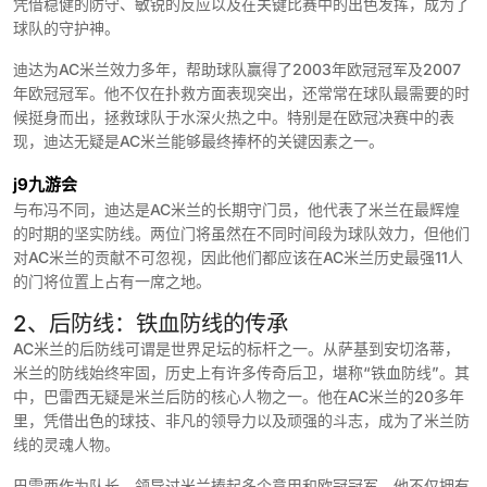
凭借稳健的防守、敏锐的反应以及在关键比赛中的出色发挥，成为了
球队的守护神。
迪达为AC米兰效力多年，帮助球队赢得了2003年欧冠冠军及2007
年欧冠冠军。他不仅在扑救方面表现突出，还常常在球队最需要的时
候挺身而出，拯救球队于水深火热之中。特别是在欧冠决赛中的表
现，迪达无疑是AC米兰能够最终捧杯的关键因素之一。
j9九游会
与布冯不同，迪达是AC米兰的长期守门员，他代表了米兰在最辉煌
的时期的坚实防线。两位门将虽然在不同时间段为球队效力，但他们
对AC米兰的贡献不可忽视，因此他们都应该在AC米兰历史最强11人
的门将位置上占有一席之地。
2、后防线：铁血防线的传承
AC米兰的后防线可谓是世界足坛的标杆之一。从萨基到安切洛蒂，
米兰的防线始终牢固，历史上有许多传奇后卫，堪称“铁血防线”。其
中，巴雷西无疑是米兰后防的核心人物之一。他在AC米兰的20多年
里，凭借出色的球技、非凡的领导力以及顽强的斗志，成为了米兰防
线的灵魂人物。
巴雷西作为队长，领导过米兰捧起多个意甲和欧冠冠军。他不仅拥有