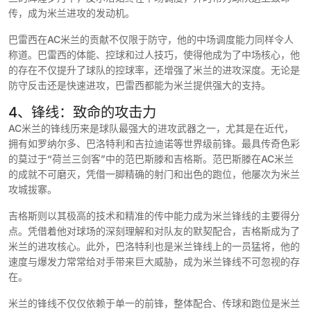
传，成为米兰进攻的发动机。
巴雷西在AC米兰的贡献不仅限于防守，他的中场调度能力同样令人
称道。巴雷西的体能、控球和过人技巧，使得他成为了中场核心，他
的存在不仅提升了球队的控球率，还增强了米兰的进攻深度。无论是
防守反击还是快速进攻，巴雷西都能为米兰提供强大的支持。
4、锋线：致命的攻击力
AC米兰的锋线历来是球队最强大的进攻武器之一，尤其是在近代，
拥有如罗纳尔多、巴洛特利和吉拉迪诺等世界级前锋。最具传奇色彩
的莫过于“荷兰三剑客”中的范巴斯滕和吉格斯。范巴斯滕在AC米兰
的成就不可磨灭，凭借一脚精确的射门和出色的跑位，他屡次为米兰
攻城拔寨。
吉格斯则以其极高的技术和精准的传中能力成为米兰锋线的主要得分
点。凭借着他对球场的深刻理解和对队友的默契配合，吉格斯成为了
米兰的进攻核心。此外，巴洛特利也是米兰锋线上的一员猛将，他的
速度与爆发力常常给对手带来巨大威胁，成为米兰锋线不可忽视的存
在。
米兰的锋线不仅仅依赖于单一的前锋，整体配合、传球和跑位是米兰