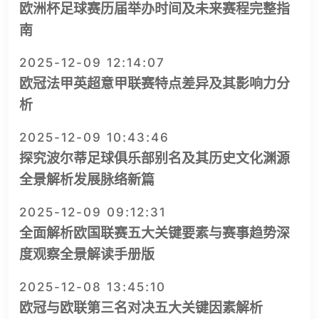
欧洲杯足球赛历届举办时间及未来赛程完整指
南
2025-12-09 12:14:07
欧冠法甲英超意甲联赛特点差异及其影响力分
析
2025-12-09 10:43:46
探究波尔蒂足球俱乐部别名及其历史文化渊源
全景解析发展脉络新篇
2025-12-09 09:12:31
全面解析欧国联赛五大关键要素与赛事趋势深
度观察全景解读手册版
2025-12-08 13:45:10
欧冠与欧联第三名对决五大关键因素解析