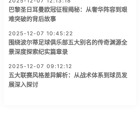
2025-12-07 12:13:18
巴黎圣日耳曼欧冠征程揭秘：从奢华阵容到艰
难突破的背后故事
2025-12-07 10:45:22
围绕波尔蒂足球俱乐部五大别名的传奇渊源全
景深度探索纪实篇章录
2025-12-07 09:12:12
五大联赛风格差异解析：从战术体系到球员发
展深入探讨