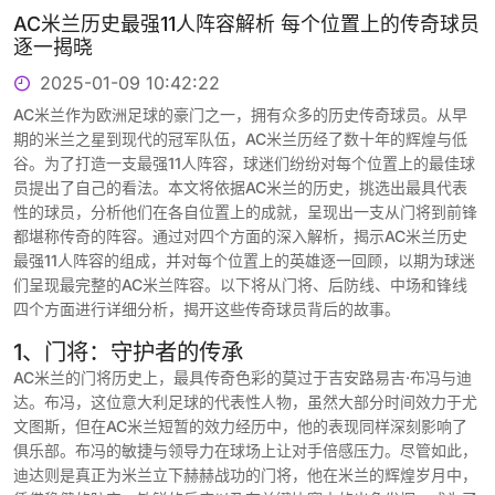
AC米兰历史最强11人阵容解析 每个位置上的传奇球员
逐一揭晓
2025-01-09 10:42:22
AC米兰作为欧洲足球的豪门之一，拥有众多的历史传奇球员。从早
期的米兰之星到现代的冠军队伍，AC米兰历经了数十年的辉煌与低
谷。为了打造一支最强11人阵容，球迷们纷纷对每个位置上的最佳球
员提出了自己的看法。本文将依据AC米兰的历史，挑选出最具代表
性的球员，分析他们在各自位置上的成就，呈现出一支从门将到前锋
都堪称传奇的阵容。通过对四个方面的深入解析，揭示AC米兰历史
最强11人阵容的组成，并对每个位置上的英雄逐一回顾，以期为球迷
们呈现最完整的AC米兰阵容。以下将从门将、后防线、中场和锋线
四个方面进行详细分析，揭开这些传奇球员背后的故事。
1、门将：守护者的传承
AC米兰的门将历史上，最具传奇色彩的莫过于吉安路易吉·布冯与迪
达。布冯，这位意大利足球的代表性人物，虽然大部分时间效力于尤
文图斯，但在AC米兰短暂的效力经历中，他的表现同样深刻影响了
俱乐部。布冯的敏捷与领导力在球场上让对手倍感压力。尽管如此，
迪达则是真正为米兰立下赫赫战功的门将，他在米兰的辉煌岁月中，