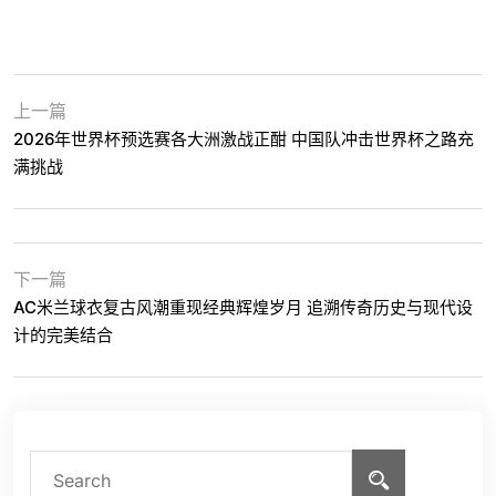
上一篇
2026年世界杯预选赛各大洲激战正酣 中国队冲击世界杯之路充
满挑战
下一篇
AC米兰球衣复古风潮重现经典辉煌岁月 追溯传奇历史与现代设
计的完美结合