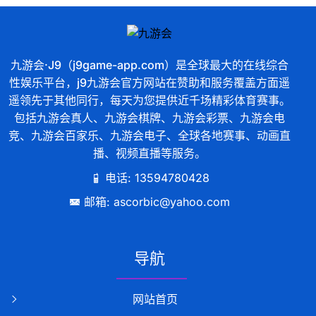
九游会·J9（j9game-app.com）是全球最大的在线综合
性娱乐平台，j9九游会官方网站在赞助和服务覆盖方面遥
遥领先于其他同行，每天为您提供近千场精彩体育赛事。
包括九游会真人、九游会棋牌、九游会彩票、九游会电
竞、九游会百家乐、九游会电子、全球各地赛事、动画直
播、视频直播等服务。
电话: 13594780428
邮箱: ascorbic@yahoo.com
导航
网站首页