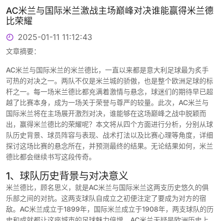
AC米兰与国际米兰激战主场巅峰对决谁能赢得米兰德
比荣耀
2025-01-11 11:12:43
文章摘要：
AC米兰与国际米兰的米兰德比，一直以来都是意大利足球最为炙手
可热的对决之一。两队不仅是米兰城的骄傲，也是整个欧洲足球的标
杆之一。每一场米兰德比都充满着激情与悬念，球迷们的期待早已超
越了比赛本身，成为一场关于荣誉与尊严的较量。此次，AC米兰与
国际米兰将在主场展开激烈对决，谁能够在这场巅峰之战中脱颖而
出，赢得米兰德比的荣耀呢？本文将从四个方面进行分析，分别从球
队历史背景、球员阵容与表现、战术打法以及比赛心理等角度，详细
探讨这场比赛的悬念所在，并预测最终的结果。无论结果如何，米兰
德比都会继续书写这段传奇。
1、球队历史背景与对决意义
米兰德比，顾名思义，就是AC米兰与国际米兰这两支历史悠久的俱
乐部之间的对抗。这两支球队自成立之初便注定了要成为对方的宿
敌。AC米兰成立于1899年，国际米兰成立于1908年，两支球队的历
史和成就都让这座城市的足球魅力倍增。AC米兰无疑是欧洲历史上