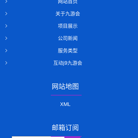
网站首页
关于九游会
项目展示
公司新闻
服务类型
互动j9九游会
网站地图
XML
邮箱订阅