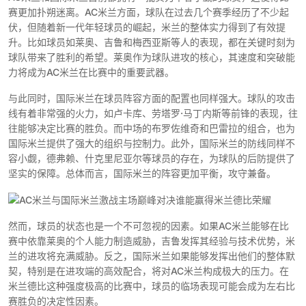
赛更加扑朔迷离。AC米兰方面，球队在过去几个赛季经历了不少起
伏，但随着新一代年轻球员的崛起，米兰的整体实力得到了有效提
升。比如球员如莱奥、吉鲁和梅西亚斯等人的表现，都在关键时刻为
球队带来了胜利的希望。莱奥作为球队进攻的核心，其速度和突破能
力将成为AC米兰在比赛中的重要武器。
与此同时，国际米兰在球员阵容方面的配置也同样强大。球队的攻击
线有着非常强的火力，如卢卡库、劳塔罗·马丁内斯等前锋的表现，往
往能够决定比赛的胜负。而中场的布罗佐维奇和巴雷拉的组合，也为
国际米兰提供了强大的组织与控制力。此外，国际米兰的防线同样不
容小觑，德弗赖、什克里尼亚尔等球员的存在，为球队的后防提供了
坚实的保障。总体而言，国际米兰的阵容更加平衡，攻守兼备。
然而，球员的状态也是一个不可忽视的因素。如果AC米兰能够在比
赛中依靠莱奥的个人能力制造威胁，吉鲁发挥其经验与技术优势，米
兰的进攻将充满威胁。反之，国际米兰如果能够发挥出他们的整体默
契，特别是在进攻端的高效配合，将对AC米兰构成极大的压力。在
米兰德比这种强度极高的比赛中，球员的临场表现可能会成为左右比
赛胜负的决定性因素。