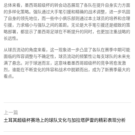
总体来看，墨西哥超级杯的转会动态展现了各队在提升自身实力方面
的多样化策略。强队通过大手笔引援和精确的战术调整，进一步巩固
了自身的领先地位，而一些中小俱乐部则通过本土球员的培养和合理
引援，力求缩小与强队之间的差距。无论是大手笔引援还是细致的策
略部署，都显示了墨西哥足球在不断提升的同时，也更加注重战略的
长远性。
从球员流动的角度来看，这一现象进一步凸显了各队在赛季中期可能
面临的阵容调整与不确定性，球员流动的频繁性让每支球队的未来充
满了悬念。对于球迷而言，这意味着墨西哥超级杯的竞争将愈发激
烈，谁能在不断变化的阵容和战术中脱颖而出，成为了新赛季最大的
看点。
上一篇
土耳其超级杯赛场上的球队文化与加拉塔萨雷的精彩表现分析