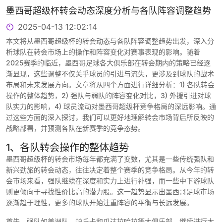
墨西哥超级杯转会动态深度分析与各队阵容调整趋势
2025-04-13 12:02:14
本文将从墨西哥超级杯的转会动态与各队阵容调整趋势出发，深入分
析球队在转会市场上的操作和阵容变化对赛事表现的影响。随着
2025赛季的临近，墨西哥足球各大俱乐部在转会期内的策略已经逐
渐显现，这些调整不仅关乎球员的引进与流失，更涉及到球队的战术
布局和未来发展方向。文章将从四个方面进行详细分析：1) 各队转会
操作的整体趋势，2) 强队与弱队的阵容变化对比，3) 外援引进对球
队实力的影响，4) 球员流动对墨西哥超级杯竞争格局的深远影响。通
过这些方面的深入探讨，我们可以更好地理解转会市场背后所反映的
战略部署，并预测各队在新赛季的竞争态势。
1、各队转会操作的整体趋势
墨西哥超级杯的转会市场每年都充满了变数，尤其是一些传统强队和
新兴劲旅的转会动态，往往决定着整个赛季的竞争格局。从今年的转
会市场来看，强队继续在深度和实力上进行补强，而一些中下游球队
则更倾向于寻找性价比高的潜力股。这一趋势显示出墨西哥足球市场
逐渐趋于理性，更多的球队开始注重阵容的平衡与长远发展。
首先，强队如美洲队、帕丘卡和瓜达拉哈拉等大俱乐部，继续进行大