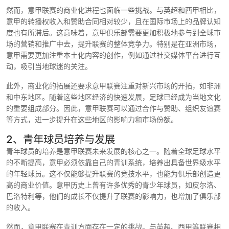
然而，意甲联赛的商业化进程也面临一些挑战。与英超和西甲相比，
意甲的转播权收入和赞助合同相对较少，且在国际市场上的品牌认知
度也有所滞后。这意味着，意甲俱乐部需要更加积极地参与到全球市
场的营销和推广中去，提升联赛的整体竞争力。特别是在亚洲市场，
意甲需要更加注重本土化内容的创作，例如通过社交媒体平台进行互
动，吸引当地球迷的关注。
此外，商业化的拓展还要求意甲联赛注重对新兴市场的开拓，如非洲
和中东地区。随着这些地区经济的快速发展，足球已经成为当地文化
的重要组成部分。因此，意甲联赛可以通过合作与赞助、组织友谊赛
等方式，进一步提升在这些地区的影响力和市场份额。
2、青年球员培养与发展
青年球员的培养是意甲联赛未来发展的核心之一。随着全球足球水平
的不断提高，意甲必须依靠自己的青训系统，培养出具备世界级水平
的年轻球员。这不仅能够提升联赛的竞技水平，也能为俱乐部创造更
高的商业价值。意甲历史上曾有许多优秀的青少年球员，如皮尔洛、
巴洛特利等，他们的成长不仅提升了联赛的影响力，也增加了俱乐部
的收入。
然而，意甲联赛在青训方面存在一定的挑战。与英超、西甲等联赛相