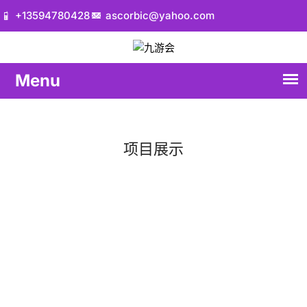
+13594780428
ascorbic@yahoo.com
项目展示
首页
项目展示