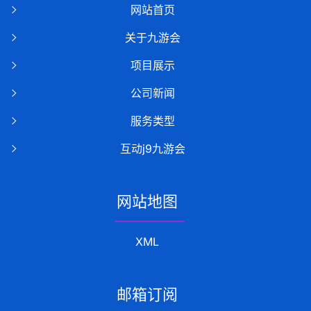
网站首页
关于九游会
项目展示
公司新闻
服务类型
互动j9九游会
网站地图
XML
邮箱订阅