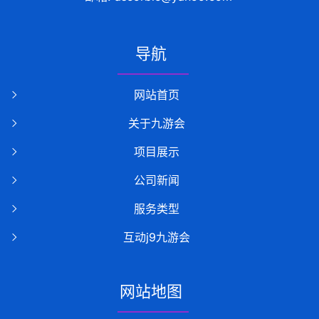
导航
网站首页
关于九游会
项目展示
公司新闻
服务类型
互动j9九游会
网站地图