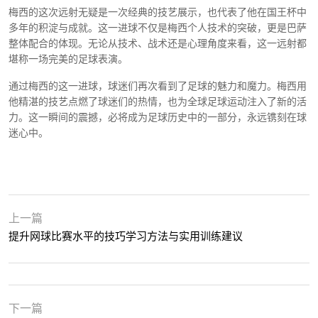
梅西的这次远射无疑是一次经典的技艺展示，也代表了他在国王杯中
多年的积淀与成就。这一进球不仅是梅西个人技术的突破，更是巴萨
整体配合的体现。无论从技术、战术还是心理角度来看，这一远射都
堪称一场完美的足球表演。
通过梅西的这一进球，球迷们再次看到了足球的魅力和魔力。梅西用
他精湛的技艺点燃了球迷们的热情，也为全球足球运动注入了新的活
力。这一瞬间的震撼，必将成为足球历史中的一部分，永远镌刻在球
迷心中。
上一篇
提升网球比赛水平的技巧学习方法与实用训练建议
下一篇