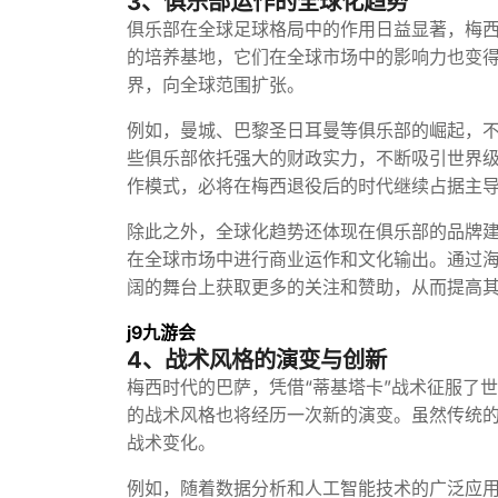
3、俱乐部运作的全球化趋势
俱乐部在全球足球格局中的作用日益显著，梅
的培养基地，它们在全球市场中的影响力也变
界，向全球范围扩张。
例如，曼城、巴黎圣日耳曼等俱乐部的崛起，
些俱乐部依托强大的财政实力，不断吸引世界
作模式，必将在梅西退役后的时代继续占据主
除此之外，全球化趋势还体现在俱乐部的品牌
在全球市场中进行商业运作和文化输出。通过
阔的舞台上获取更多的关注和赞助，从而提高
j9九游会
4、战术风格的演变与创新
梅西时代的巴萨，凭借“蒂基塔卡”战术征服了
的战术风格也将经历一次新的演变。虽然传统
战术变化。
例如，随着数据分析和人工智能技术的广泛应