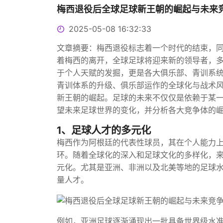
梅西退役后全球足球新王朝的崛起与未来
2025-05-08 16:32:33
文章摘要：梅西退役标志着一个时代的结束，
着梅西的离开，全球足球将迎来新的领导者，
于个人天赋的发掘，更是各大俱乐部、青训系
青训体系的升级、俱乐部运作的全球化与战术
新王朝的崛起。足球的未来不仅仅是依赖于某
望未来足球世界的变化，并分析各大竞争体的
1、足球人才的多元化
梅西作为阿根廷的代表性球员，其在个人能力
环。随着全球化的深入和足球文化的多样化，
元化。尤其是亚洲、非洲以及北美等地的足球
量人才。
例如，亚洲足球逐渐涌现出一批具备世界级水