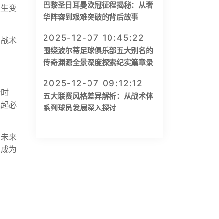
巴黎圣日耳曼欧冠征程揭秘：从奢
发生变
华阵容到艰难突破的背后故事
2025-12-07 10:45:22
在战术
围绕波尔蒂足球俱乐部五大别名的
传奇渊源全景深度探索纪实篇章录
2025-12-07 09:12:12
新时
五大联赛风格差异解析：从战术体
崛起必
系到球员发展深入探讨
在未来
，成为