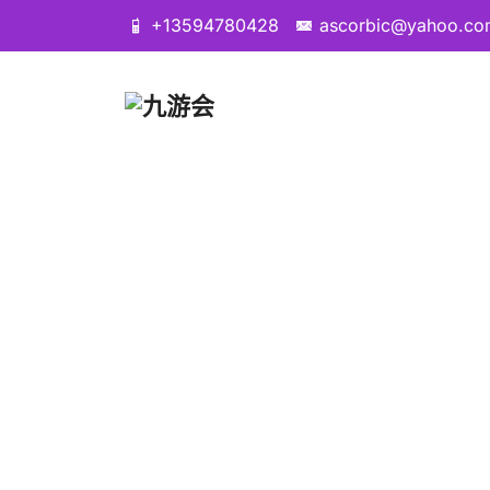
+13594780428
ascorbic@yahoo.co