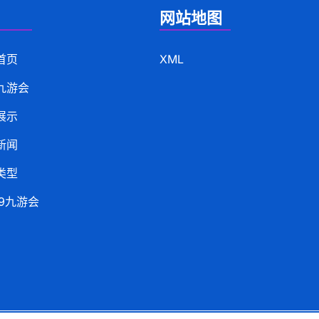
网站地图
首页
XML
九游会
展示
新闻
类型
j9九游会