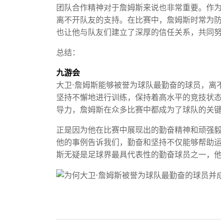
团队合作精神对于詹姆斯来说也非常重要。作
离不开队友的支持。在比赛中，詹姆斯时常为
也让他与队友们建立了深厚的信任关系，共同
总结：
九游会
大卫·詹姆斯能够被誉为球队最勤奋的球员，离
坚持不懈地进行训练，保持着高水平的竞技状
导力，詹姆斯在众多比赛中都成为了球队的关
正是因为他在比赛中展现出的勤奋精神和顽强
他的事例告诉我们，勤奋和坚持不仅能够帮助运
斯无疑是足球界最具代表性的勤奋球员之一，