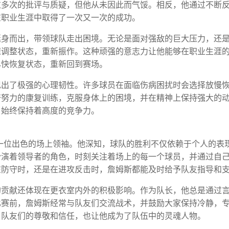
过多次的批评与质疑，但他从未因此而气馁。相反，他通过不断
在职业生涯中取得了一次又一次的成功。
挺身而出，带领球队走出困境。无论是面对强敌的巨大压力，还
速调整状态，重新振作。这种顽强的意志力让他能够在职业生涯
尽快恢复状态，重新回到赛场。
现出了极强的心理韧性。许多球员在面临伤病困扰时会选择放慢
倍努力的康复训练，克服身体上的困境，并在精神上保持强大的
，始终保持着高度的竞争力。
一位出色的场上领袖。他深知，球队的胜利不仅依赖于个人的表
扮演着领导者的角色，时刻关注着场上的每一个球员，并通过自
在防守时，还是在进攻反击时，詹姆斯都能及时给予队友指导和
的贡献还体现在更衣室内外的积极影响。作为队长，他总是通过
比赛前，詹姆斯经常与队友们交流战术，并鼓励大家保持冷静，
了队友们的尊敬和信任，也让他成为了队伍中的灵魂人物。