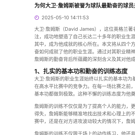
为何大卫·詹姆斯被誉为球队最勤奋的球
2025-05-10 14:11:53
大卫·詹姆斯（David James），这位英
注，成功地塑造了自己长达二十多年的职业生
其中，成为他成就的核心所在。本文将从四个方
奋如何成就了他的职业生涯。通过对其职业精
詹姆斯的勤奋背后所蕴藏的深刻含义及其对他
1、扎实的基本功和勤奋的训练态度
大卫·詹姆斯的职业生涯始终以扎实的基本功为
在高水平比赛中的竞争力。在每一场比赛之前
基本功都做到极致。这种不懈的训练态度为他
詹姆斯的训练不仅仅是为了提高个人的能力，
得失，詹姆斯能够精准地找出技术和心理上的
赛中，还是在对方进攻波动较大的情况下，詹
詹姆斯的训练不仅限于场上的动作练习，他还