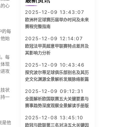
最新资讯
己的心
2025-12-09 13:43:07
。
欧洲杯足球赛历届举办时间及未来
赛程完整指南
中的每
。他始
2025-12-09 12:14:07
欧冠法甲英超意甲联赛特点差异及
其影响力分析
利。每
仅体现
2025-12-09 10:43:46
的进攻
探究波尔蒂足球俱乐部别名及其历
史文化渊源全景解析发展脉络新篇
竞技状
2025-12-09 09:12:31
保持一
全面解析欧国联赛五大关键要素与
赛事趋势深度观察全景解读手册版
2025-12-08 13:45:10
说是他
欧冠与欧联第三名对决五大关键因