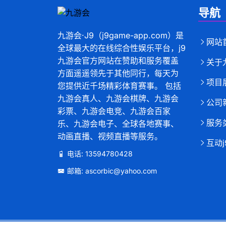
导航
九游会·J9（j9game-app.com）是
网站
全球最大的在线综合性娱乐平台，j9
九游会官方网站在赞助和服务覆盖
关于
方面遥遥领先于其他同行，每天为
项目
您提供近千场精彩体育赛事。 包括
九游会真人、九游会棋牌、九游会
公司
彩票、九游会电竞、九游会百家
服务
乐、九游会电子、全球各地赛事、
动画直播、视频直播等服务。
互动
电话: 13594780428
邮箱: ascorbic@yahoo.com