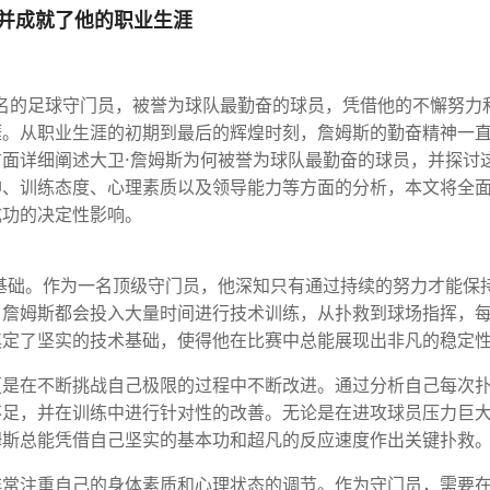
员并成就了他的职业生涯
格兰著名的足球守门员，被誉为球队最勤奋的球员，凭借他的不懈努力
涯。从职业生涯的初期到最后的辉煌时刻，詹姆斯的勤奋精神一
面详细阐述大卫·詹姆斯为何被誉为球队最勤奋的球员，并探讨
神、训练态度、心理素质以及领导能力等方面的分析，本文将全
成功的决定性影响。
基础。作为一名顶级守门员，他深知只有通过持续的努力才能保
，詹姆斯都会投入大量时间进行技术训练，从扑救到球场指挥，
奠定了坚实的技术基础，使得他在比赛中总能展现出非凡的稳定
更是在不断挑战自己极限的过程中不断改进。通过分析自己每次
不足，并在训练中进行针对性的改善。无论是在进攻球员压力巨
姆斯总能凭借自己坚实的基本功和超凡的反应速度作出关键扑救
非常注重自己的身体素质和心理状态的调节。作为守门员，需要