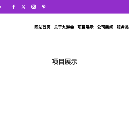
m
网站首页
关于九游会
项目展示
公司新闻
服务类
项目展示
首页
项目展示